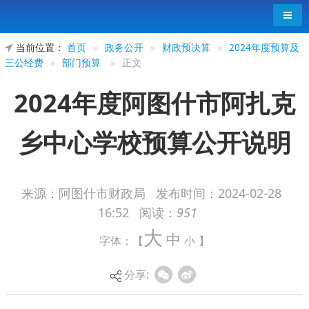
导航
当前位置：
首页
»
政务公开
»
财政预决算
»
2024年度预算及
三公经费
»
部门预算
»
正文
2024年度阿图什市阿扎克
乡中心学校预算公开说明
来源：阿图什市财政局
发布时间：
2024-02-28
16:52
阅读：
951
2024年度阿图什市阿扎克乡中心学校预算
大
中
字体：【
小
】
公开说明
分享: