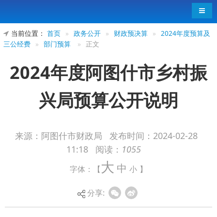
导航
当前位置：
首页
»
政务公开
»
财政预决算
»
2024年度预算及
三公经费
»
部门预算
»
正文
2024年度阿图什市乡村振
兴局预算公开说明
来源：阿图什市财政局
发布时间：
2024-02-28
11:18
阅读：
1055
2024年度阿图什市乡村振兴局预算公开说
大
中
字体：【
小
】
明
分享: