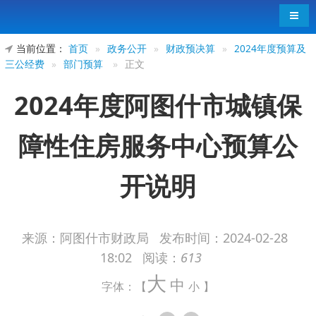
导航
当前位置：
首页
»
政务公开
»
财政预决算
»
2024年度预算及
三公经费
»
部门预算
»
正文
2024年度阿图什市城镇保
障性住房服务中心预算公
开说明
来源：阿图什市财政局
发布时间：
2024-02-28
18:02
阅读：
613
2024年度阿图什市城镇保障性住房服务中
大
中
心预算公开说明
字体：【
小
】