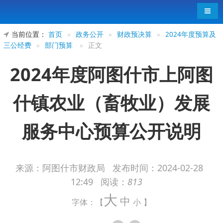
导航
当前位置：
首页
»
政务公开
»
财政预决算
»
2024年度预算及
三公经费
»
部门预算
»
正文
2024年度阿图什市上阿图
什镇农业（畜牧业）发展
服务中心预算公开说明
来源：阿图什市财政局
发布时间：
2024-02-28
12:49
阅读：
813
2024年度阿图什市上阿图什镇农业（畜牧
大
中
业）发展服务中心预算公开说明
字体：【
小
】