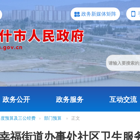
政务新媒体矩阵
政务公开
政务服务
互动交流
4年度预算及三公经费
»
部门预算
»
正文
什市幸福街道办事处社区卫生服