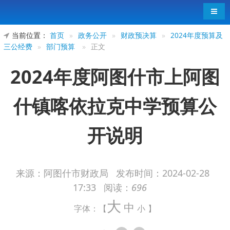
导航
当前位置：
首页
»
政务公开
»
财政预决算
»
2024年度预算及
三公经费
»
部门预算
»
正文
2024年度阿图什市上阿图
什镇喀依拉克中学预算公
开说明
来源：阿图什市财政局
发布时间：
2024-02-28
17:33
阅读：
696
2024年度阿图什市上阿图什镇喀依拉克中
大
中
学预算公开说明
字体：【
小
】