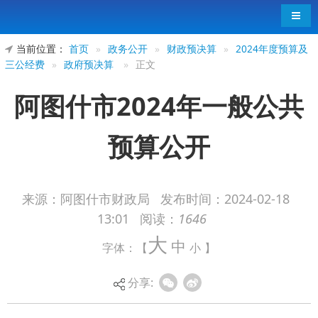
导航
当前位置：
首页
»
政务公开
»
财政预决算
»
2024年度预算及
三公经费
»
政府预决算
»
正文
阿图什市2024年一般公共
预算公开
来源：阿图什市财政局
发布时间：
2024-02-18
13:01
阅读：
1646
阿图什市2024年一般公共预算公开
大
中
字体：【
小
】
分享: