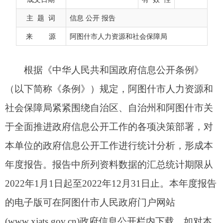
社会保障局紧紧围绕自治区、自治州和阿图什市关
主 题 词
信息 公开 报告
于全面推进政府信息公开工作的各项决策部署，对
来 源
阿图什市人力资源和社会保障局
本单位的政府信息公开工作进行统计分析，形成本
年度报告。报告中所列资料数据的汇总统计期限从
2022年1月1日起至2022年12月31日止。本年度报告
的电子版可在阿图什市人民政府门户网站
(www.xjats.gov.cn)政府信息公开栏内下载。如对本
年度报告有疑义，请联系：阿图什市人力资源和社
会保障局办公室，地址：新疆阿图什市迎宾路83号
院二、三楼，邮编：0908-845350，电话：0908-
4228990。
一、总体情况
2022年，我局坚持以习近平新时代中国特色社
会主义思想为指导，认真贯彻落实《中华人民共和