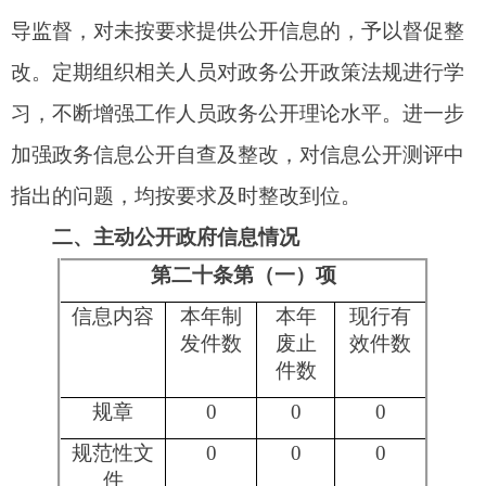
信息内容
本年处理决定数量
行政处罚
0
行政强制
0
第二十条第（八）项
信息内容
本年收费金额（单位：万
元）
行政事业
0
性收费
三、收到和处理政府信息公开申请情况
申请人情况
法人或其他组织
（本列数据的勾稽关
社
法
系为：第一项加第二
自
商
科
会
律
总
项之和，等于第三项
然
业
研
公
服
其
计
加第四项之和）
人
企
机
益
务
他
业
构
组
机
织
构
一、本年新收政府信