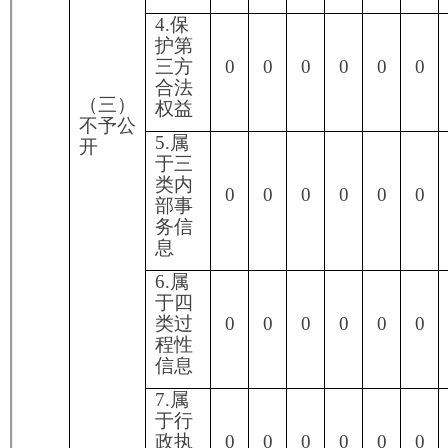
申请
三、
0
0
0
0
0
0
0
内容
本年
仍不
度办
明确
理结
果
1.信
访举
报投
0
0
0
0
0
0
0
诉类
申请
2.重
复申
0
0
0
0
0
0
0
请
3.要
求提
供公
0
0
0
0
0
0
0
开出
版物
（五）
4.无
不予处
正当
理
理由
0
0
0
0
0
0
0
大量
反复
申请