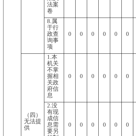
5.要
求行
政机
关确
认或
0
0
0
0
0
0
0
重新
出具
已获
取信
息
1.申
请人
无正
当理
由逾
期不
补
正、
行政
0
0
0
0
0
0
0
机关
不再
处理
其政
府信