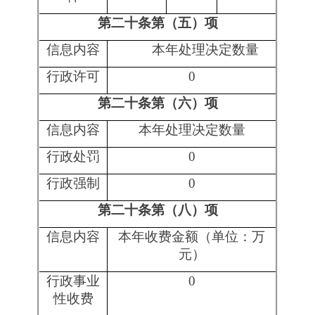
0
0
0
0
0
0
0
息公开申请数量
二、上年结转政府信
0
0
0
0
0
0
0
息公开申请数量
（一）予以公
0
0
0
0
0
0
0
开
（二）部分公
开（区分处理
的，只计这一
0
0
0
0
0
0
0
情形，不计其
他情形）
1.属
于国
0
0
0
0
0
0
0
家秘
密
2.其
他法
律行
政法
0
0
0
0
0
0
0
规禁
止公
开
3.危