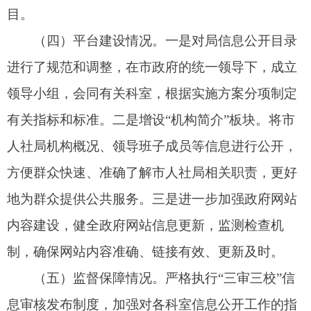
习，不断增强工作人员政务公开理论水平。进一步
加强政务信息公开自查及整改，对信息公开测评中
指出的问题，均按要求及时整改到位。
二、主动公开政府信息情况
第二十条第（一）项
信息内容
本年制
本年
现行有
发件数
废止
效件数
件数
规章
0
0
0
规范性文
0
0
0
件
第二十条第（五）项
信息内容
本年处理决定数量
行政许可
0
第二十条第（六）项