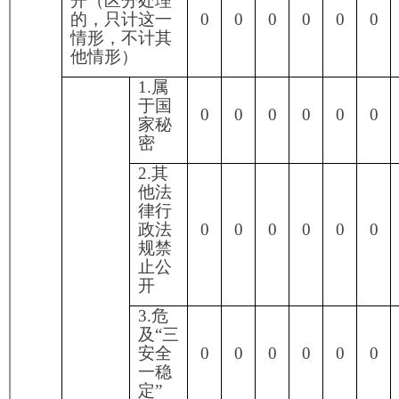
法案
卷
8.属
于行
政查
0
0
0
0
0
0
0
询事
项
1.本
机关
不掌
握相
0
0
0
0
0
0
0
关政
府信
息
2.没
有现
（四）
成信
无法提
息需
0
0
0
0
0
0
0
供
要另
行制
作
3.补
正后