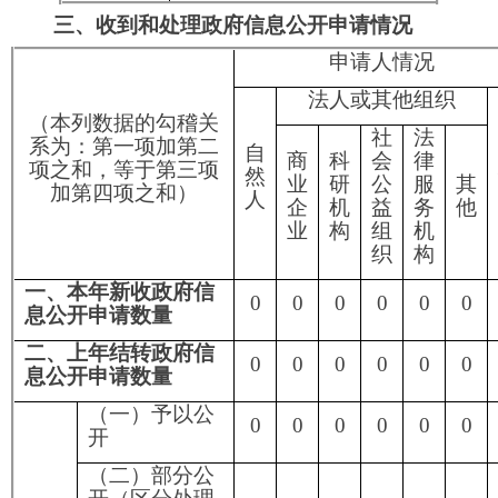
及“三
安全
0
0
0
0
0
0
0
一稳
定”
4.保
护第
三方
0
0
0
0
0
0
0
合法
（三）
权益
不予公
5.属
开
于三
类内
0
0
0
0
0
0
0
部事
务信
息
6.属
于四
类过
0
0
0
0
0
0
0
程性
信息
7.属
于行
政执
0
0
0
0
0
0
0