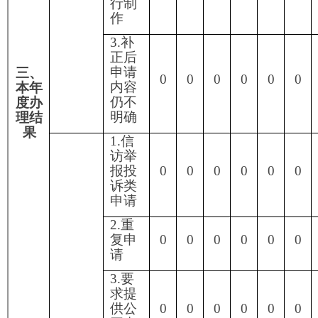
息公
开申
请
2.申
（六）
请人
其他处
逾期
理
未按
收费
通知
要求
缴纳
费
用、
0
0
0
0
0
0
0
行政
机关
不再
处理
其政
府信
息公
开申
请
3.其
0
0
0
0
0
0
0
他