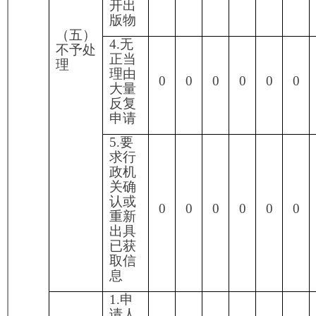
（七）总计
0
0
0
0
0
0
0
四、结转下年度继续
0
0
0
0
0
0
0
办理
四、政府信息公开行政复议、行政诉讼情况
行政复议
行政诉讼
未经复议直接起诉
复议后起诉
结
结
其
尚
结
结
其
尚
结
结
其
尚
果
果
他
未
总
果
果
他
未
总
果
果
他
未
维
纠
结
审
计
维
纠
结
审
计
维
纠
结
审
持
正
果
结
持
正
果
结
持
正
果
结
0
0
0
0
0
0
0
0
0
0
0
0
0
0
五、存在的主要问题及改进情况
2022年，我局政务信息公开工作虽然取得了一
定进展，但离市委、市政府和人民群众要求还有一
定差距。一是认识不够到位，少数干部对政务公开
的
重要性认识
不足。二是政务信息公开的内容还不