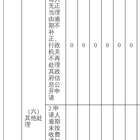
够全面。三是有的公开内容不规范、不具体，重点
不突出，一些应事前公开的内容变成了事后公开，
有的公开内容不全面，失去了公开的意义。
针对存在的问题，下一步工作中，阿图什市人
社局将
做好以下
几个方面。进一步提高对政务公开
工作的认识，切实将政务公开作为营造良好的经济
发展环境大事抓紧抓好，确保把政务公开工作落到
实处。进一步提高公开的质量和水平，全面推进政
务公开工作再上新台阶，规范和完善政务公开的内
容、形式，对涉及人民群众关心的重大问题、重大
决策做到及时公开，不断提高政务公开质量。
六、其他需要报告的事项
本机关按照《国务院办公厅关于印发<政府信
息公开信息处理费管理办法>的通知》（国办函
〔2020〕109号）规定的按件、按量收费标准，本