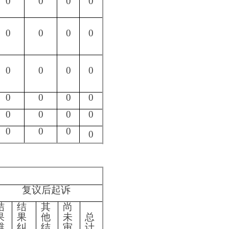
作安排，进一步
加强政务信息进
）规定的按件、
阿图什市教育局
202
3
年
1
月20
日