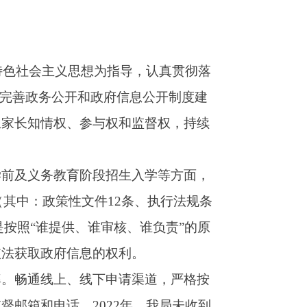
和监督权，持续
生入学等方面，
条、执行法规条
核、谁负责
”
的原
利。
请渠道，严格按
年，我局未收到
》，充分发挥
由
主要负责人每年
读回应、政民互
程等进一步完