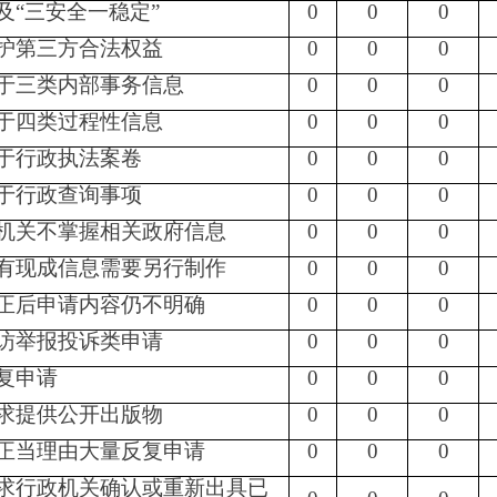
未按收费通知要求缴
机关不再处理其政府
0
0
0
0
0
0
0
0
0
0
0
0
0
0
0
0
0
0
0
0
0
0
0
0
行政诉讼
未经复议直接起诉
复议后起诉
结
结
其
尚
总
结果
结果
其他
尚未
总
果
果
他
未
计
维持
纠正
结果
审结
计
维
纠
结
审
持
正
果
结
0
0
0
0
0
0
0
0
0
0
展顺利，取得了一定的成绩，但其中存在一些不足与问题。主要有
是
规章和行政规范性文件主动公开的效率需进一步提高
；
三是
公