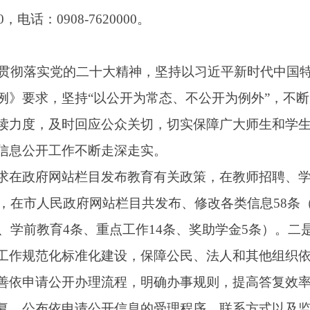
时回应公众关切，切实保障广大师生和学生家长知情权、参与权
作不断走深走实。
站
栏目
发布教育有关政策，在教师招聘、学前及义务教育阶段招
民政府网站
栏目
共
发布、修改各类信息
58
条（
其中：
政策性
文件
12
育
4
条、重点工作
14
条、奖助学金
5
条）。
二是
按照
“
谁提供、谁审
标准化建设，保障公民、法人和其他组织依法获取政府信息的权
开办理流程，明确办事规则，提高答复效率。畅通线上、线下申
申请公开信息的受理程序、联系方式以及监督邮箱和电话。
202
2
阿图什市教育局严格贯彻落实《中华人民共和国政府信息公开条例
负责的领导小组。
局办公室牵头、各业务科室配合的工作格局，
工作
，全年通过网站公布正式文件
12
件
。
健康有序发展。通过微信公众号“阿图什教育”公开动态信息、解
。加快线上线下融合发展，就审批服务事项、办事指南、办理流
内容工作。无信用监管、联合监管等功能模块内容。