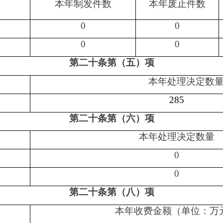
第二十条第（八）项
本年收费金额（单位：万元）
10.27
申请人情况
法人或其他组织
项加第二项之和，等
自
之和）
社会
法律
然
商业
科研
其
公益
服务
人
企业
机构
他
组织
机构
数量
0
0
0
0
0
0
数量
0
0
0
0
0
0
0
0
0
0
0
0
理的，只计这一情
0
0
0
0
0
0
密
0
0
0
0
0
0
政法规禁止公开
0
0
0
0
0
0