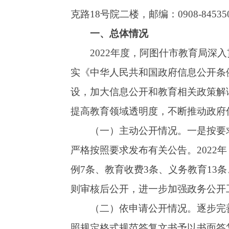
设，加大信息公开和教育相关政策解读力度，及
提高教育领域透明度，不断推动政府信息公开工
（一）主动公开情况。
一是
按
要求在政府网
严格按照要求发布有关公告。
2022
年，在
市人
例
7
条、教育收费
3
条、义务教育
13
条、学前教
则审核后公开
，进一步加强政务公开工作规范化
（二）依申请公开情况。
逐步完善依申请公
照规定格式规范答复文书予以书面答复，公布依
依申请公开的信息。
（三）政府信息管理情况。
202
2
年以来，
局长为组长，分管领导为副组长、一名业务骨干
至少听取一次政府信息公开工作汇报，研究推动
（四）平台建设情况。一是推进政务新媒体
动的整体水平。二是政务服务平台公开业务信息
善。三是完善国家“互联网+监管”平台的监管