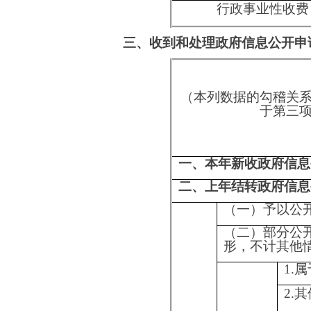
3.危及“三安全
（三）
4.保护第三方
不予公
5.属于三类内
开
6.属于四类过
7.属于行政执
8.属于行政查
1.本机关不掌
（四）
三、
无法提
2.没有现成信
本年
供
度办
3.补正后申请
理结
果
1.信访举报投
2.重复申请
（五）
3.要求提供公
不予处
理
4.无正当理由
5.要求行政机
获取信息
1.申请人无正
行政机关不再
申请