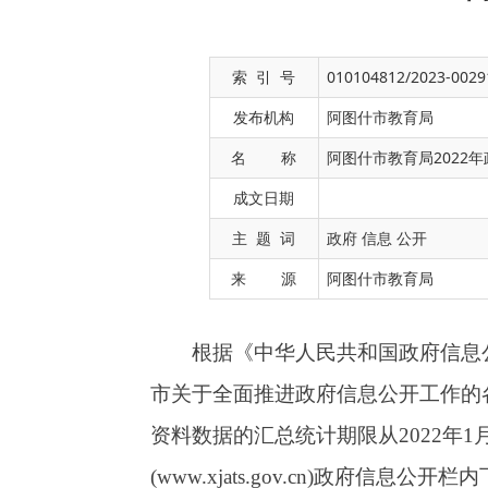
索 引 号
010104812/2023-0029
发布机构
阿图什市教育局
名 称
阿图什市教育局2022
成文日期
根据《中华人民共和国政府信息公开条例》
主 题 词
政府 信息 公开
市关于全面推进政府信息公开工作的各项决策部
来 源
阿图什市教育局
资料数据的汇总统计期限从
2022
年
1
月
1
日起至
2
(
www.xjats.gov.cn
)
政府信息公开栏内下载。如对
克路
18
号院二楼，邮编：
0908-
845350
，电话：
一、总体情况
2022
年度，阿图什市教育局深入贯彻落实
实《中华人民共和国政府信息公开条例》要求，