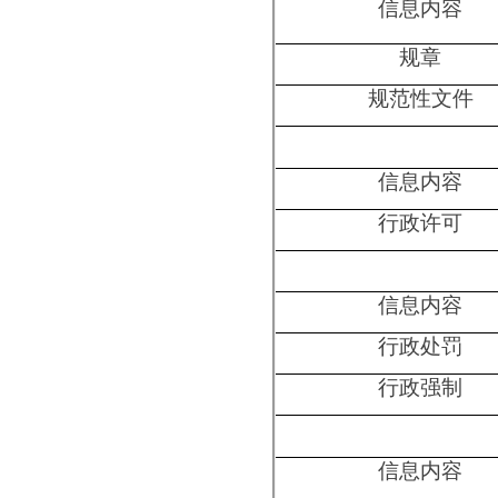
信息内容
行政事业性收费
三、
收到和处理政府信息公开申请情况
（本列数据的勾稽关系为：第一
于第三项加第四项
一、本年新收政府信息公开申请
二、上年结转政府信息公开申请
（一）予以公开
（二）部分公开（区分处
形，不计其他情形）
1.属于国家秘
2.其他法律行