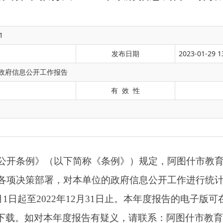
1
发布日期
2023-01-29 1
年政府信息公开工作报告
有 效 性
（以下简称《条例》）规定，阿图什市教育
局
紧紧围绕自治区、
署，对本单位的政府信息公开工作进行统计分析，形成本年度报
022
年
12
月
31
日止。本年度报告的电子版可在阿图什市人民政府
本年度报告有疑义，请联系：阿图什市
教育局办公室
，地址：新
0908-
7620000
。
党的二十大精神，
坚持以习近平新时代中国特色社会主义思想为指
坚持
“
以公开为常态、不公开为例外
”
，不断完善政务公开和政府