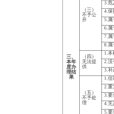
（六）
其他处
2.申请人逾期
理
纳费用、行政
信息公开申请
3.其他
（七）总计
四、结转下年度继续办理
四、政府信息公开行政复议、行政诉讼情况
行政复议
结果
结果纠
其他
尚未
维持
正
结果
审结
0
0
0
0
五、存在的主要问题及改进情况
202
2
年度阿图什市教育局信息公开工作进
力提升
。
一是
政策解读方式还需进一步丰富；
二