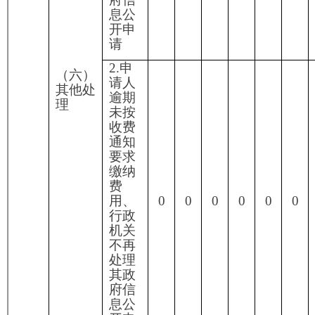
并认真做好答复依申请公开政府信息工作，不断健
全完善政府信息公开制度和工作机制，确保政府信
息及时公开。
二是丰富政府信息公开内容。重点对党的建
设、惠农补贴等信息进行及时更新，不断提高我局
政府信息公开工作的水平和质量。同时，注重群众
需求内容的收集、梳理、汇总，并及时做好群众需
求信息公开工作。
三是加强政府信息公开工作人员的业务培训，
提高工作人员的系统操作能力。
六、其他需要报告的事项
本机关按照《国务院办公厅关于印发<政府信
息公开信息处理费管理办法>的通知》（国办函
〔2020〕109号）规定的按件、按量收费标准，本