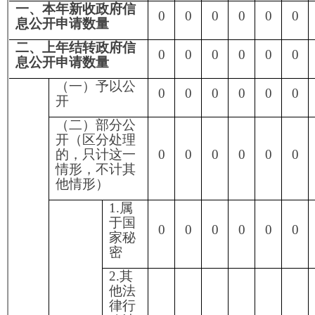
于三
类内
0
0
0
0
0
0
0
部事
务信
息
6.属
于四
类过
0
0
0
0
0
0
0
程性
信息
7.属
于行
政执
0
0
0
0
0
0
0
法案
卷
8.属
于行
政查
0
0
0
0
0
0
0
询事
项
1.本
机关
不掌