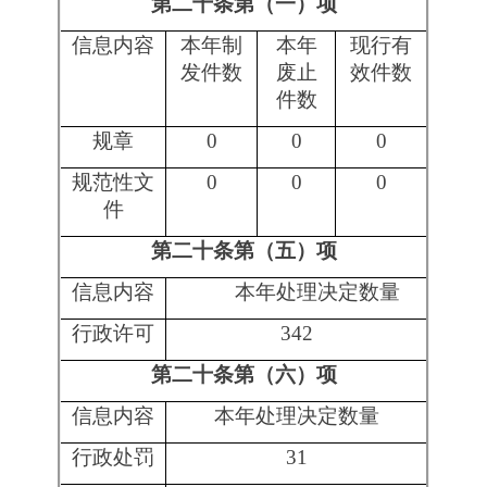
三、收到和处理政府信息公开申请情况
申请人情况
法人或其他组织
（本列数据的勾稽关
社
法
系为：第一项加第二
自
商
科
会
律
总
项之和，等于第三项
然
业
研
公
服
其
计
加第四项之和）
人
企
机
益
务
他
业
构
组
机
织
构
一、本年新收政府信
0
0
0
0
0
0
0
息公开申请数量
二、上年结转政府信
0
0
0
0
0
0
0
息公开申请数量
（一）予以公
0
0
0
0
0
0
0
开
（二）部分公
开（区分处理
的，只计这一
0
0
0
0
0
0
0
情形，不计其
他情形）