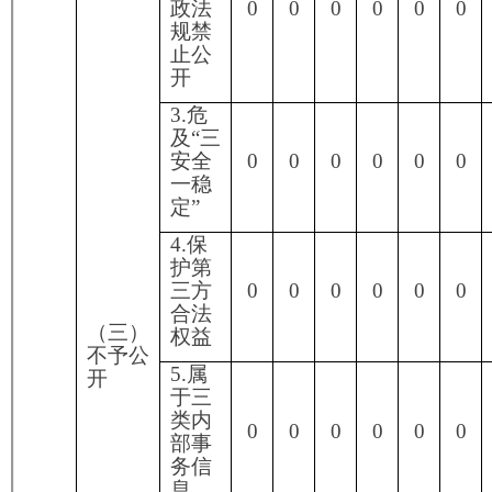
握相
0
0
0
0
0
0
0
关政
府信
息
2.没
有现
（四）
成信
无法提
息需
0
0
0
0
0
0
0
供
要另
行制
作
3.补
正后
申请
三、
0
0
0
0
0
0
0
内容
本年
仍不
度办
明确
理结
果
1.信
访举
报投
0
0
0
0
0
0
0
诉类
申请
2.重
复申
0
0
0
0
0
0
0