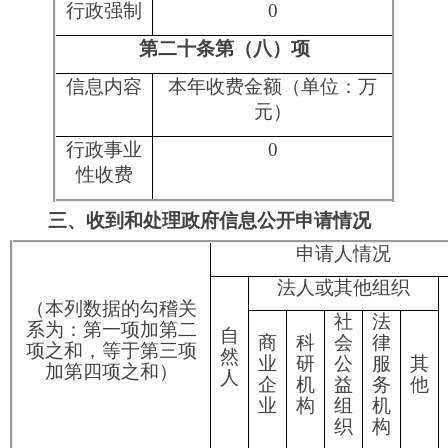
1.属
于国
0
0
0
0
0
0
0
家秘
密
2.其
他法
律行
政法
0
0
0
0
0
0
0
规禁
止公
开
3.危
及“三
安全
0
0
0
0
0
0
0
一稳
定”
4.保
护第
三方
0
0
0
0
0
0
0
合法
（三）
权益
不予公
5.属
开