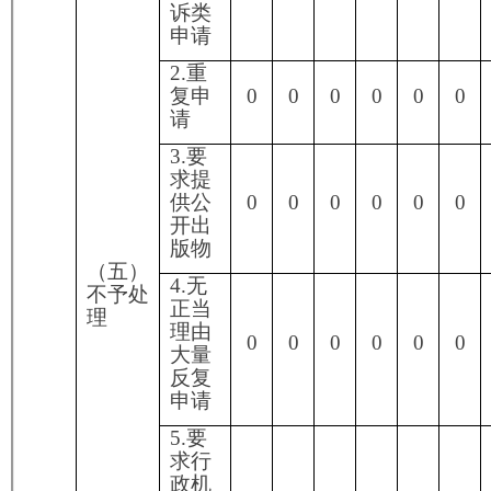
用、
0
0
0
0
0
0
0
行政
机关
不再
处理
其政
府信
息公
开申
请
3.其
0
0
0
0
0
0
0
他
（七）总计
0
0
0
0
0
0
0
四、结转下年度继续
0
0
0
0
0
0
0
办理
四、政府信息公开行政复议、行政诉讼情况
行政复议
行政诉讼
未经复议直接起诉
复议后起诉
结
结
其
尚
结
结
其
尚
结
结
其
尚
果
果
他
未
总
果
果
他
未
总
果
果
他
未
维
纠
结
审
计
维
纠
结
审
计
维
纠
结
审