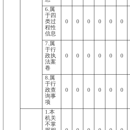
请
3.要
求提
供公
0
0
0
0
0
0
0
开出
版物
（五）
4.无
不予处
正当
理
理由
0
0
0
0
0
0
0
大量
反复
申请
5.要
求行
政机
关确
认或
0
0
0
0
0
0
0
重新
出具
已获
取信
息
1.申