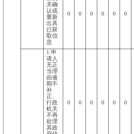
持
正
果
结
持
正
果
结
持
正
果
结
0
0
0
0
0
0
0
0
0
0
0
0
0
0
五、存在的主要问题及改进情况
（一）存在的主要问题
一是信息公开及时性不强。部分信息公开不及
时，主动公开力度还需加强。
二是信息公开内容实用性不够。主动公开的信
息多数是政策法规、政府文件及工作动态信息，与
群众的需求及上级要求还有一定的差距。
三是信息公开工作人员对信息公开平台的操作
流程熟悉度不够，业务水平有待进一步提高。
（二）改进情况
一是加大信息公开工作力度。把握信息时效
性，及时发布和更新依法应主动公开的政府信息，