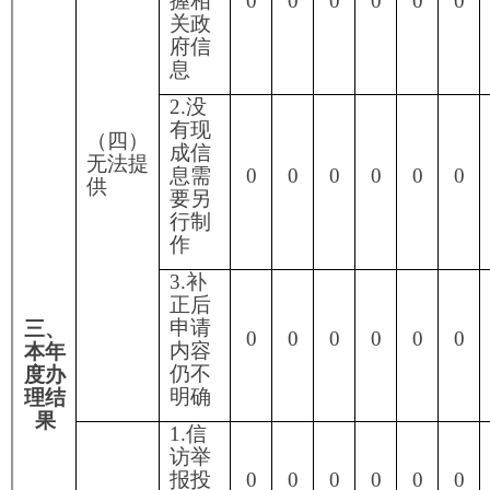
请人
无正
当理
由逾
期不
补
正、
行政
0
0
0
0
0
0
0
机关
不再
处理
其政
府信
息公
开申
请
2.申
（六）
请人
其他处
逾期
理
未按
收费
通知
要求
缴纳
费