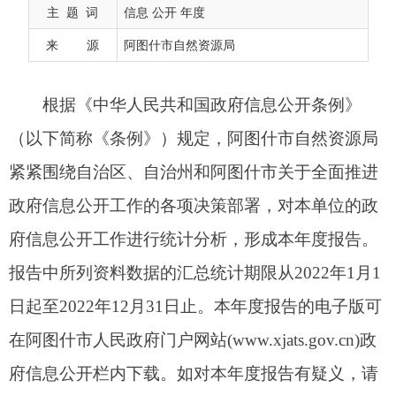
紧紧围绕自治区、自治州和阿图什市关于全面推进
主 题 词
信息 公开 年度
政府信息公开工作的各项决策部署，对本单位的政
来 源
阿图什市自然资源局
府信息公开工作进行统计分析，形成本年度报告。
报告中所列资料数据的汇总统计期限从2022年1月1
日起至2022年12月31日止。本年度报告的电子版可
在阿图什市人民政府门户网站(www.xjats.gov.cn)政
府信息公开栏内下载。如对本年度报告有疑义，请
联系：阿图什市自然资源局办公室，地址：新疆阿
图什市产业服务区阿扎克路17号院，邮编：0908-
845350，电话：0908-4222252。
一、总体情况
（一）主动公开情况。坚持“以公开为原则，不
公开为例外”的要求，遵循合法、全面、真实、及
时、便民的原则。准确公开政府信息，抓好集体土