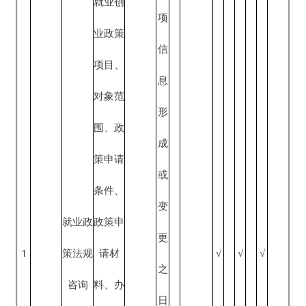
条件、
变
就业政
政策申
更
1
策法规
请材
√
√
√
之
咨询
料、办
日
理流
起
程、办
20
理地点
个
（方
工
式）、
作
咨询电
■政府
日
话
网站
内