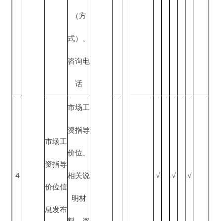
网站
象范
■一微
围、培
一端
训内
同
■公开
容、培
上
查阅
训课
点
时、授
职业培
课地
■公示
5
训信息
点、补
栏
√
√
√
发布
贴标
准、报
名材
料、报