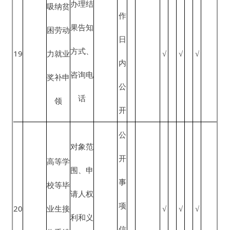
日
保
点
服务
服务成
料、购
《人力
起
障
■公示
果
买流
资源市
20
部
栏
程、受
场暂行
个
门
理地点
条例》
工
（方
作
式）、
日
受理结
内
果告知
公
方式、
开
咨询电
话