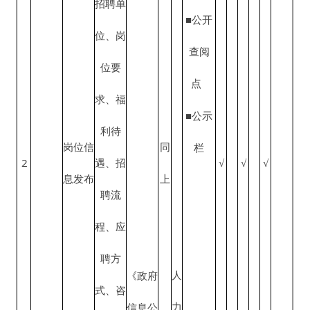
询电话
资
开条
服务对
源
例》、
象、提
就业信
社
《就业
交材
息服务
会
促进
料、办
保
法》、
理流
障
《人力
程、服
部
求职信
资源市
同
3
务时
√
√
√
门
息登记
场暂行
上
间、服
条例》
务地点
（方
式）、