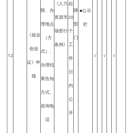
开
公
就业困
对象范
开
15
难人员
√
√
√
围、申
事
认定
请人权
项
利和义
就业困
信
务、申
难人员
息
请条
《政府
16
社会保
√
√
√
■政府
形
人
对就业
件、申
信息公
险补贴
网站
成
力
困难人
请材
开条
申领
■一微
或
资
员（含
料、办
例》、
一端
变
源
公益性
建档立
理流
《就业
更
社
■公开
17
岗位补
√
√
√