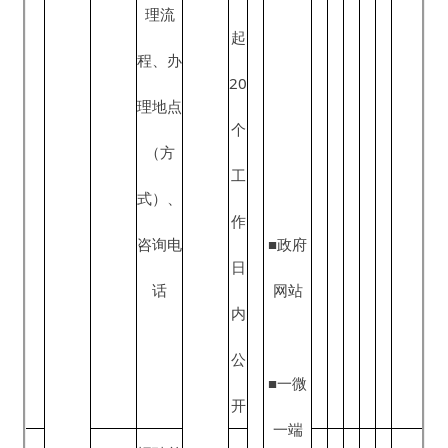
公
■一微
开
一端
招聘单
■公开
位、岗
查阅
位要
点
求、福
■公示
利待
岗位信
同
栏
2
遇、招
√
√
√
息发布
上
聘流
程、应
聘方
人
《政府
式、咨
力
信息公