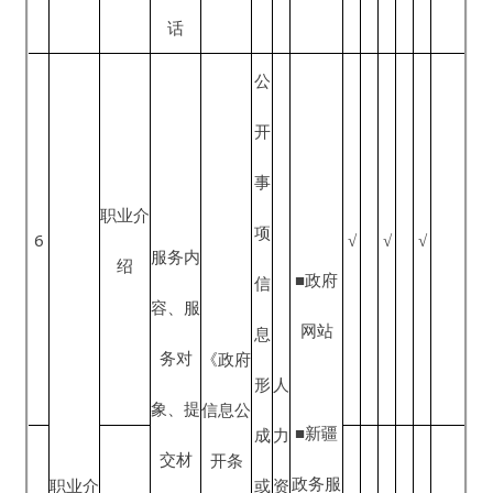
日
业指导
内
公
开
公
开
事
项
信
息
活动通
《政府
■政府
形
人
知、活
信息公
网站
成
力
动时
开条