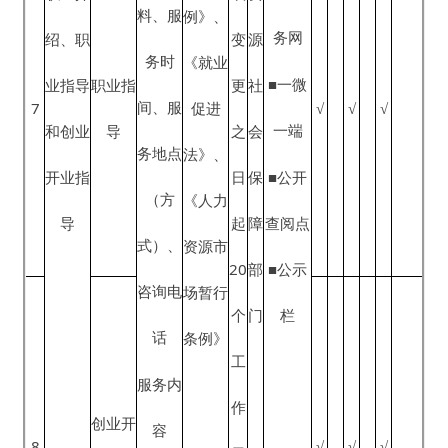
■一微
或
资
间、参
例》、
一端
公共就
公共就
变
源
与方
《就业
业服务
业服务
更
社
■公开
9
式、相
促进
√
√
√
专项活
专项活
之
会
查阅
关材
法》、
动
动
日
保
点
料、活
《人力
起
障
■公示
动地
资源市
20
部
栏
址、咨
场暂行
个
门
询电话
条例》
工
作
日
内