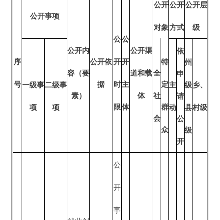
素）
体
社
请
限
体
群
项
项
动
县
村级
会
公
众
级
开
公
开
事
就业创
项
业政策
信
项目、
息
对象范
形
围、政
成
策申请
或