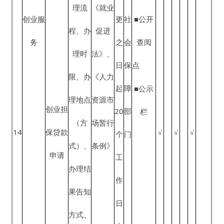
对象范
开
高等学
围、申
事
校等毕
请人权
项
20
业生接
√
√
√
利和义
信
收手续
务、申
息
办理
请条
《政府
■政府
形
人
件、申
信息公
网站
成
力
请材
开条
■一微
就业见
或
资
料、办
例》、
一端
21
习补贴
变
源
√
√
√
高校毕
理流
《就业
申领
更
社
■公开
业生就
程、办
促进
之
会
查阅
业服务
理时
法》、