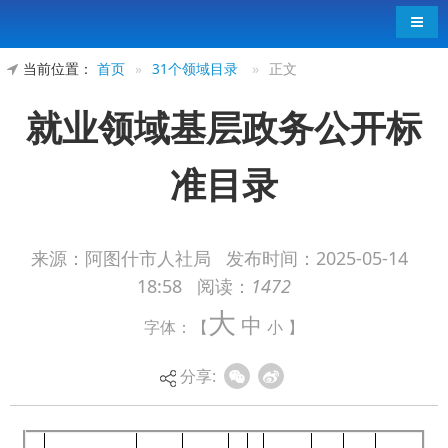
导航
当前位置：
首页
»
31个领域目录
»
正文
就业领域基层政务公开标
准目录
来源：阿图什市人社局
发布时间：
2025-05-14
18:58
阅读：
1472
公开
公开
公开层
大
中
字体：【
小
】
公开事项
对象
方式
级
公
公
分享:
公开内
公开渠
依
序
公开依
开
开
特
州
容（要
道和载
全
申
号
据
时
主
定
一级事
二级事
主
级
乡、