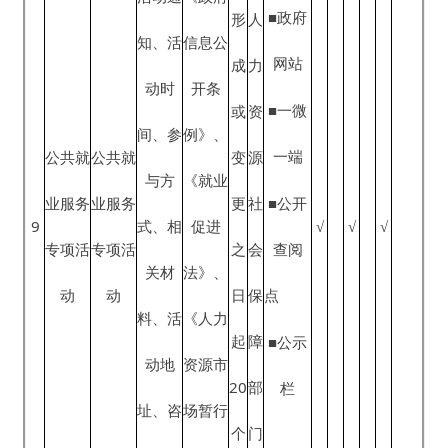
例》、
变
一端
料、办
源
《就业
更
就业失
理流
社
■公开
促进
之
业登记
程、办
会
查阅
法》、
日
理时
保
点
《人力
起
限、办
障
■公示
资源市
20
理地点
部
栏
场暂行
个
《就业
（方
门
条例》
工
创业
式）、
12
√
√
√
作
证》申
办理结
日
领
果告知
内
方式、
公
咨询电