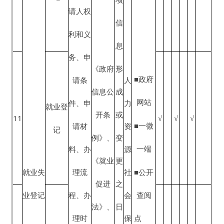
理流
《就业
创业服
更
社
■公开
程、办
促进
务
之
会
查阅
理时
法》、
日
保
点
限、办
《人力
起
障
■公示
理地点
资源市
创业担
20
部
栏
（方
场暂行
14
保贷款
√
√
√
个
门
式）、
条例》
申请
工
办理结
作
果告知
日
方式、
内
咨询电
公
话