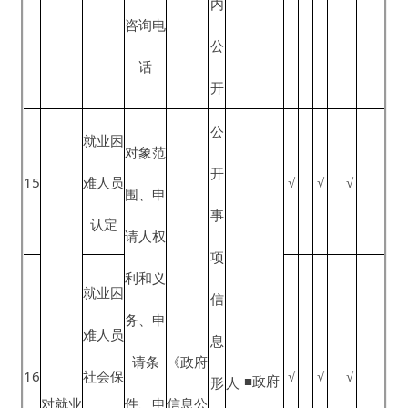
日
保
点
求职创
限、办
《人力
起
障
■公示
22
业补贴
√
√
√
理地点
资源市
20
部
栏
申领
（方
场暂行
个
门
式）、
条例》
工
办理结
作
高校毕
果告知
日
业生社
方式、
23
√
√
√
内
保补贴
咨询电
公
申领
话
开
文件依
据、购