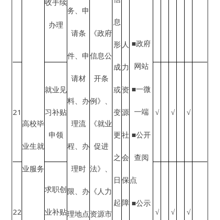
公
文件依
开
据、对
事
《政府
象范
项
信息公
围、申
信
开条
请条
息
例》、
■政府
件、申
形
人
《出境
网站
请材
成
力
入境管
■一微
料、办
或
资
国
国
理
一端
理流
变
源
（境）
（境）
法》、
程、办
更
社
■公开
25
外人员
外人员
《国务
√
√
√
理时
之
会
查阅