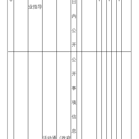
公
开
公
开
对象范
失业登
事
10
√
√
√
围、申
记
项
请人权
信
利和义
息
务、申
《政府
形
■政府
请条
人
信息公
成
网站
件、申
力
就业登
开条
或
11
√
√
√
■一微
请材
资
记