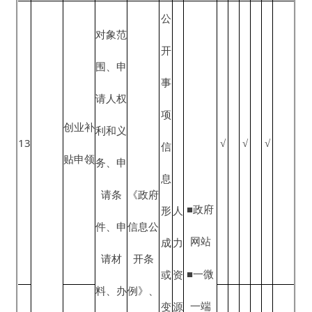
卡贫困
程、办
促进
之
会
查阅
贴申领
劳动
理时
法》、
日
保
点
力）实
限、办
《人力
求职创
起
障
■公示
施就业
理地点
资源市
18
业补贴
√
√
√
20
部
栏
援助
（方
场暂行
申领
个
门
式）、
条例》
工
办理结
吸纳贫
作
果告知
困劳动
日
方式、
19
力就业
√
√
√
内
咨询电
奖补申
公
话
领
开
公