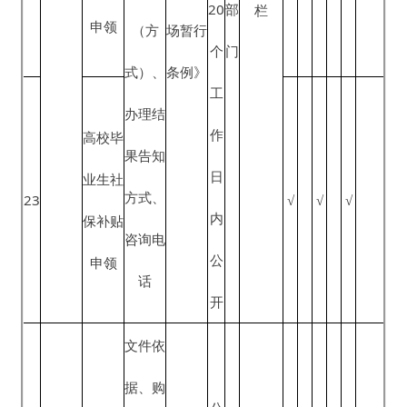
入境就
入境就
院对确
限、办
日
保
点
业
业
需保留
理地点
起
障
■公示
的行政
（方
20
部
栏
审批项
式）、
个
门
目设定
办理结
工
行政许
果告知
作
可的决
方式、
日
定》
咨询电
内
话
公
开