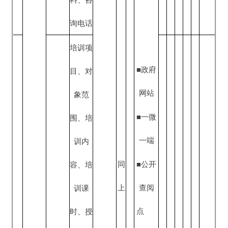
名地点
（方
式）、
咨询电
话
公
开
事
职业介
项
6
√
√
√
服务内
绍
■政府
信
容、服
网站
息
务对
《政府
形
人