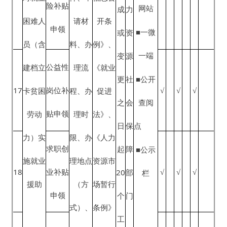
公
买项
开
目、购
事
买内容
项
及评价
信
标准、
息
购买主
《政府
■政府
形
人
体、承
信息公
网站
成
力
政府向
接主体
开条
■一微
或
资
基本公
社会购
条件、
例》、
一端
变
源
共就业
买基本
购买方
《就业
更
社
■公开
24
创业政
公共就
式、提
促进
√
√
√
之
会
查阅
府购买
业创业
交材
法》、