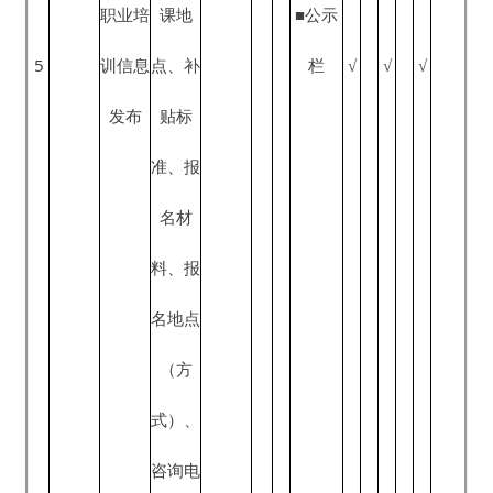
象、提
信息公
■新疆
成
力
交材
开条
政务服
职业介
或
资
料、服
例》、
务网
绍、职
变
源
务时
《就业
■一微
业指导
职业指
更
社
间、服
7
促进
√
√
√
一端
和创业
导
之
会
务地点
法》、
开业指
日
保
■公开
（方
《人力
导
起
障
查阅点
式）、
资源市
20
部
■公示
咨询电
场暂行
个
门
栏
话
条例》
工
服务内
作
创业开
容
8
√
√
√