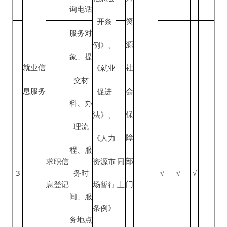
咨询电
话
市场工
资指导
市场工
价位、
资指导
4
相关说
√
√
√
价位信
明材
息发布
料、咨
询电话
培训项
■政府
目、对