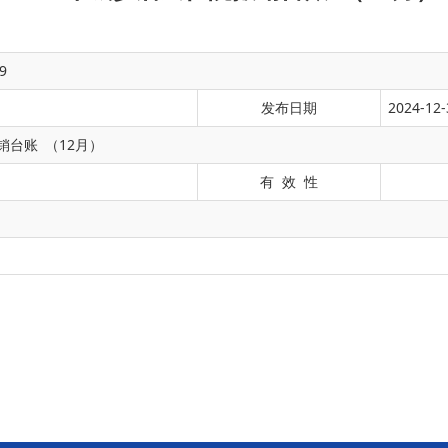
9
发布日期
2024-12-
销台账 （12月）
有 效 性