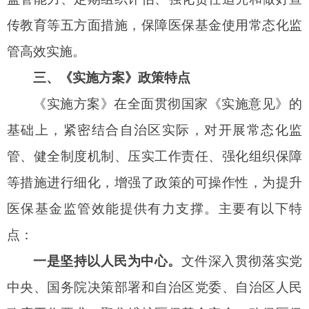
线索处置流程，严格线索核查处理，广泛开展典型
案例曝光，强化警示震慑，始终致力于营造全社会
共同参与的基金监管氛围。
二是坚持以问题为导向。
针对医保使用、管
理、监督过程中的审核、结算、监管等关键环节，
提出依托全国统一的医保信息平台，强化智能监控
和大数据监管应用；根据跨部门综合监管要求，提
出推进医保基金监管部门间信息共享、线索互移、
标准互认、结果互通的协同监管机制，厘清医保基
金使用和监管各方的职责边界，确保相关部门各司
其职，充分发挥各方职能优势，推动形成齐抓共管
的综合治理格局。
三是坚持以评价为标尺。
用好医保基金监管综
合评价制度，有效发挥综合评价的
“指挥棒”作用。