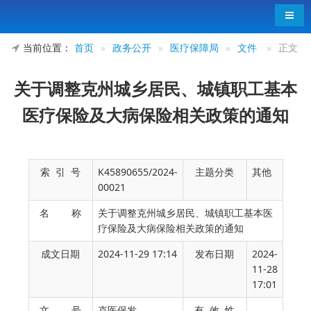
导航
当前位置：
首页
»
政务公开
»
医疗保障局
»
文件
»
正文
关于调整克州城乡居民、城镇职工基本
医疗保险及大病保险相关政策的通知
索 引 号
K45890655/2024-
主题分类
其他
00021
名 称
关于调整克州城乡居民、城镇职工基本医
疗保险及大病保险相关政策的通知
成文日期
2024-11-29 17:14
发布日期
2024-
11-28
17:01
文 号
克医保发
有 效 性