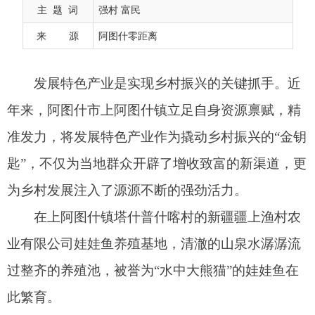
准发力，将发展特色产业作为撬动乡村振兴的“金钥
主 题 词
强村 富民
匙”，不仅为当地群众开辟了增收致富的新渠道，更
来 源
阿图什零距离
为乡村发展注入了源源不断的强劲活力。
在上阿图什镇塔什普什喀村的新疆疆上渔村农
业有限公司娃娃鱼养殖基地，清澈的山泉水潺潺流
过整齐的养殖池，被誉为“水中大熊猫”的娃娃鱼在
此繁育。
基地创新采用天然山泉水活水养殖模式，不仅
保障了水质洁净，也高度还原了其原生环境。目前
试养的3000尾娃娃鱼已取得成功，现有养殖规模
270平方米。通过村企合作分红，该项目每年可为
村集体经济增收约10万元，正成为强村富民的支柱
产业。乘着试养成功的东风，基地一期工程正加紧
建设，计划新增2300平方米场地（含15个养殖池、