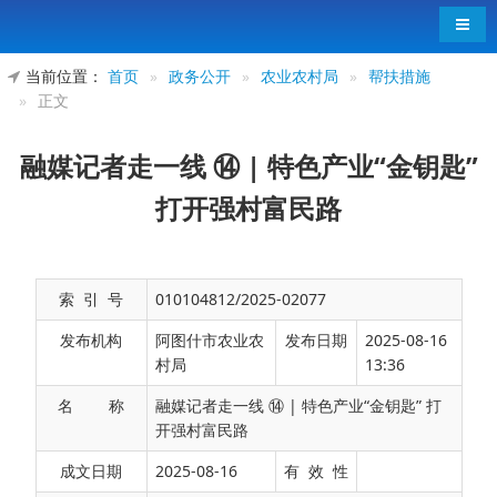
导航
当前位置：
首页
»
政务公开
»
农业农村局
»
帮扶措施
»
正文
融媒记者走一线 ⑭ | 特色产业“金钥匙”
打开强村富民路
索 引 号
010104812/2025-02077
发布机构
阿图什市农业农
发布日期
2025-08-16
村局
13:36
名 称
融媒记者走一线 ⑭ | 特色产业“金钥匙” 打
开强村富民路
发展特色产业是实现乡村振兴的关键抓手。近
成文日期
2025-08-16
有 效 性
年来，阿图什市上阿图什镇立足自身资源禀赋，精