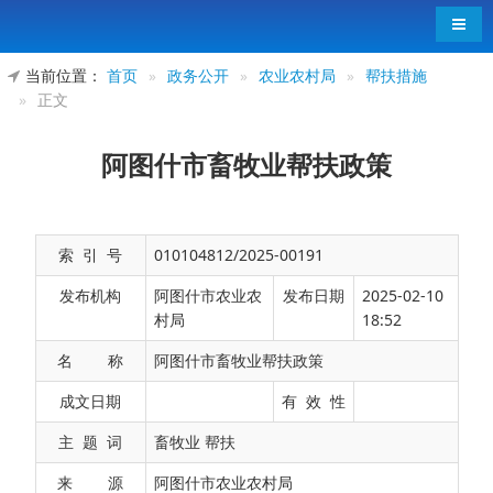
导航
当前位置：
首页
»
政务公开
»
农业农村局
»
帮扶措施
»
正文
阿图什市畜牧业帮扶政策
索 引 号
010104812/2025-00191
发布机构
阿图什市农业农
发布日期
2025-02-10
村局
18:52
名 称
阿图什市畜牧业帮扶政策
按照国家和自治区有关规定要求，实施病种免
成文日期
有 效 性
疫、佩戴耳标、购买保险，完成无纸化防疫系统录
主 题 词
畜牧业 帮扶
入，牲畜出栏时符合检疫合格标准的、对养殖关键
来 源
阿图什市农业农村局
环节、薄弱环节给予适当奖补。