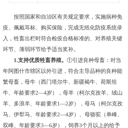
1.支持优质牲畜养殖。
①引进良种母畜：对当
年阿图什市辖区以外引进，符合主导品种的良种能
繁母畜，母牛（西门塔尔牛、新疆褐牛、荷斯坦
牛、年龄要求2—4岁），母羊（柯尔克孜羊、绒山
羊、多浪羊、年龄要求1—2岁），母马（柯尔克孜
马、伊犁马、年龄要求2—4岁）、母骆驼（单峰、
双峰、年龄要求3—6岁），饲养3个月以上的给予
奖补,按照不超过当地市场平均价格的30%，每头能
繁母牛2000元、每只能繁母羊400元、每匹能繁母
马4000元、每峰能繁母骆驼4000元的标准给予奖
补，每头（只、匹、峰）母畜当年只补一次，享受
过补贴的母畜当年不能出售。②自繁良种牲畜（见
犊补母）：对当年自繁扩增主导品种的良种牲畜
（西门塔尔牛、新疆褐牛、荷斯坦牛、柯尔克孜