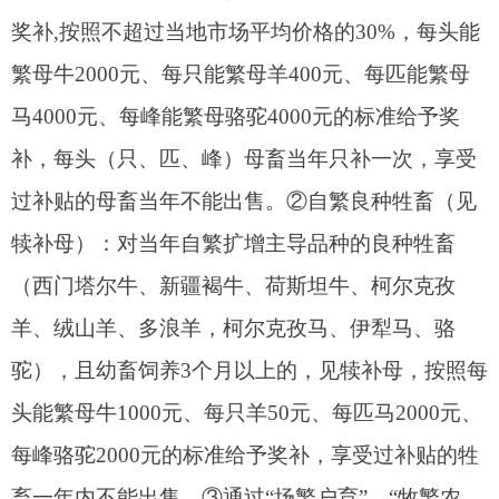
羊、绒山羊、多浪羊，柯尔克孜马、伊犁马、骆
驼），且幼畜饲养3个月以上的，见犊补母，按照每
头能繁母牛1000元、每只羊50元、每匹马2000元、
每峰骆驼2000元的标准给予奖补，享受过补贴的牲
畜一年内不能出售。③通过“场繁户育”、“牧繁农
育”的模式，养殖户向养殖企业或规模化养殖场购买
幼畜育肥的（购买犊牛2头及以上、羊羔10只及以
上），并且农户采取集中圈养方式育肥的，每只犊
牛奖补200元，每只羊羔奖补50元。
2.支持牲畜出栏奖补。
根据阿图什市农业农村
局牲畜出栏检疫系统统计情况，对当年饲养3个月以
上符合出栏标准并予以出栏的牲畜（羊：出栏10只
及以上，牛：出栏2头及以上），按照每只羊奖补
100元，每头牛奖补1000元。