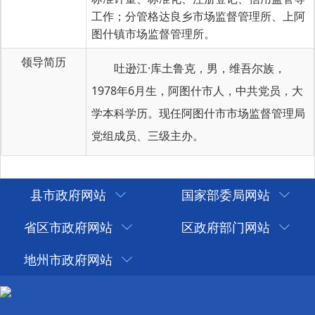
工作；分管格达良乡市场监督管理所、上阿
图什镇市场监督管理所。
领导简历
吐逊江
·库土鲁克
，
男，
维吾尔
族，
197
8
年
6
月生，
阿图什市
人，中共党员
，大
学
本科
学历
。现任
阿图什市市场监督管理局
党组成员
、
三级主办。
县市政府网站
国家部委局网站
省区市政府网站
区政府部门网站
地州市政府网站