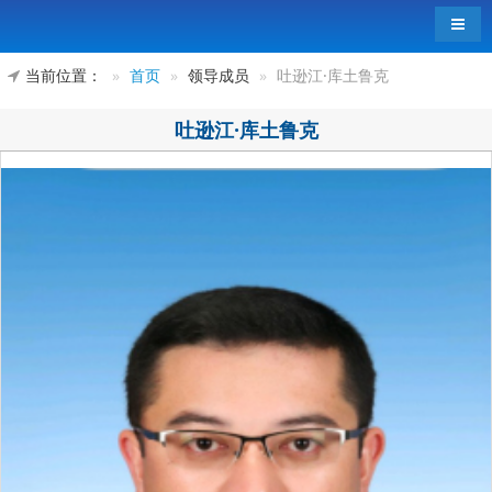
导航
当前位置：
首页
领导成员
吐逊江·库土鲁克
吐逊江·库土鲁克