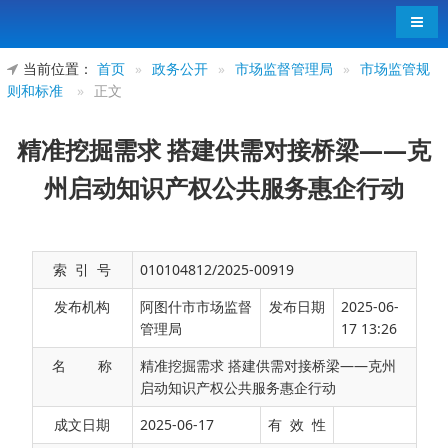
导航
当前位置：
首页
»
政务公开
»
市场监督管理局
»
市场监管规
则和标准
»
正文
精准挖掘需求 搭建供需对接桥梁——克
州启动知识产权公共服务惠企行动
索 引 号
010104812/2025-00919
发布机构
阿图什市市场监督
发布日期
2025-06-
管理局
17 13:26
名 称
精准挖掘需求 搭建供需对接桥梁——克州
启动知识产权公共服务惠企行动
在创新驱动发展战略深入实施的大背景下，知
成文日期
2025-06-17
有 效 性
识产权作为激励创新的基本保障和提升竞争力的核