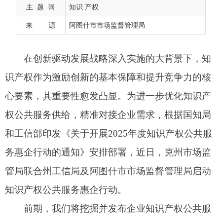
心要素，其重要性愈发凸显。为进一步优化知识产
主 题 词
知识 产权
权公共服务供给，精准对接企业需求，根据国知局
来 源
阿图什市市场监督管理局
和工信部印发《关于开展2025年度知识产权公共服
务惠企行动的通知》安排部署，近日，克州市场监
管局联合州工信局及阿图什市市场监督管理局启动
知识产权公共服务惠企行动。
前期，我们将挖掘并发布企业知识产权公共服
务需求作为首要任务，通过多元化渠道与精细化调
研，全面掌握企业实际需求。一方面，组织专业团
队深入产业园区、科技企业孵化器等企业集聚地，
开展面对面走访调研，与企业负责人、知识产权管
理人员进行深入交流，了解企业在专利申请、商标
注册、知识产权维权、成果转化等方面的痛点与诉
求。另一方面，通过发放调查问卷的形式，广泛收