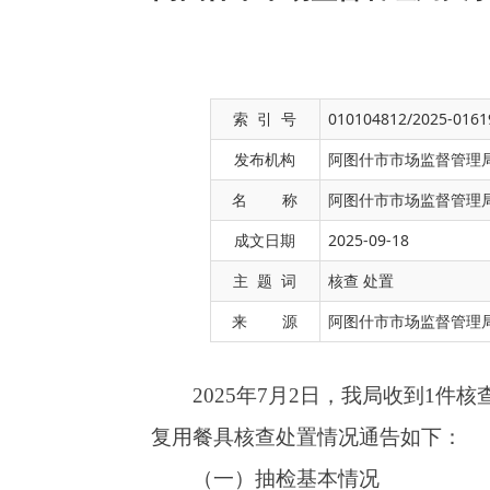
索 引 号
010104812/2025-0161
发布机构
阿图什市市场监督管理
名 称
阿图什市市场监督管理局
成文日期
2025-09-18
202
5年
7
月
2日，我局收到1件核查处置任务
主 题 词
核查 处置
复用
餐具核查处置情况通告如下：
（一）抽检基本情况
来 源
阿图什市市场监督管理
抽样单编号：
DBJ25653000846732105
，
样
期：
202
5
-
06
-
21，
被抽样单位名称
：
阿图什市某
（二）
违法违规行为依法处罚情况。
经查，
阿图什市某炒菜馆
使用不合格自消复