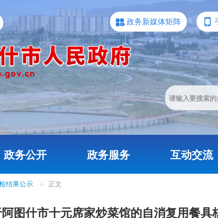
政务新媒体矩阵
政务公开
政务服务
互动交流
检结果公示
»
正文
阿图什市十元席家炒菜馆的自消复用餐具核