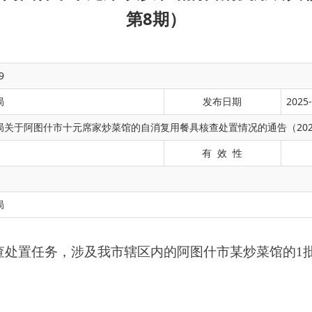
第8期）
9
局
发布日期
2025-
关于阿图什市十元席家炒菜馆的自消复用餐具核查处置情况的通告（202
有 效 性
，涉及我
市
辖区内的
阿图什市某炒菜馆
的
1批次自消复用餐具。现
局
品名称：复用餐饮具（碗）
，
生产
/检疫/购进/加工日期
：
2025-06
炒菜馆
，
检验不合格项目
：
大肠菌群
用餐具提供餐饮服务的行为，违反了《中华人民共和国食品安全