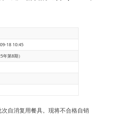
09-18 10:45
5年第8期）
将不
合格自销
-20
，
抽检日
法》第五十六条