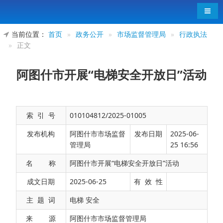
导航
当前位置：
首页
»
政务公开
»
市场监督管理局
»
行政执法
»
正文
阿图什市开展“电梯安全开放日”活动
索 引 号
010104812/2025-01005
发布机构
阿图什市市场监督
发布日期
2025-06-
管理局
25 16:56
名 称
阿图什市开展“电梯安全开放日”活动
为进一步普及电梯安全知识，强化市民安全乘
成文日期
2025-06-25
有 效 性
梯意识与自我保护能力。阿图什市市场监督管理局
主 题 词
电梯 安全
联合克州
市场监督管理局
、克州特种设备检验检测
来 源
阿图什市市场监督管理局
所等单位以
“守护电梯安全，共筑美好生活”为主