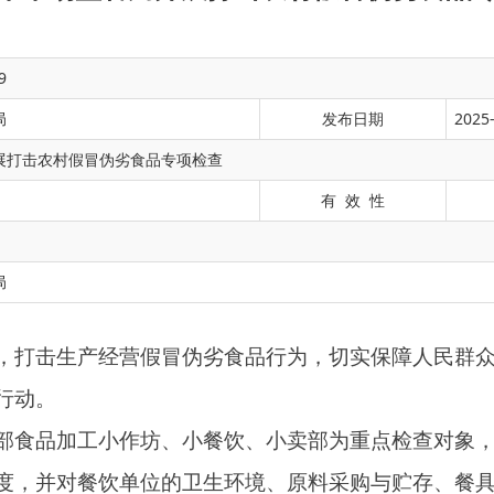
9
局
发布日期
2025-
展打击农村假冒伪劣食品专项检查
有 效 性
经营假冒伪劣食品行为，切实保障人民群众饮食安全，近期，阿
局
小作坊、小餐饮、小卖部为重点检查对象，重点检查生产经营主
饮单位的卫生环境、原料采购与贮存、餐具清洗消毒、加工制作
积极向经营者和消费者普及食品安全知识，督促经营者切实履行
营店47家次，没收过期变质食品15kg，下达责令改正通知书2份。
持对农村假冒伪劣产品食品的高压打击态势，针对检查中发现的
与社会监督，形成齐抓共管、合力共治的工作格局，守好群众“舌