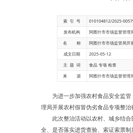
索 引 号
010104812/2025-0057
发布机构
阿图什市市场监督管理
名 称
阿图什市市场监管局开
成文日期
2025-05-12
为进一步加强农村食品安全监管，打击生产
主 题 词
食品 专项 检查
理局开展农村假冒伪劣食品专项整治行动。
来 源
阿图什市市场监督管理
此次整治活动以农村、城乡结合部食品加工
全、是否落实进货查验、索证索票制度，并对餐
管理等进行了全面排查。检查过程中，执法人员
任、诚信经营。截至目前，检查
“三小一摊”经
下一步，阿图什市市场监督管理局将持续保
看”，严厉查处违法违规行为，鼓励公众积极参