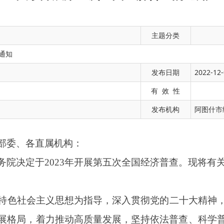
主题分类
通知
发布日期
2022-12-
属机构：
有 效 性
2023年开展第五次全国经济普查。现将有关事项通知如下：
发布机构
阿图什市
主义思想为指导，深入贯彻党的二十大精神，认真落实党中央、国
着力推动高质量发展，坚持依法普查、科学普查、为民普查，坚持
展状况。
大国情国力调查，将首次统筹开展投入产出调查，全面调查我国第
民经济行业间经济联系，客观反映推动高质量发展、构建新发展格
协调发展、生态文明建设、高水平对外开放、公共服务体系建设等