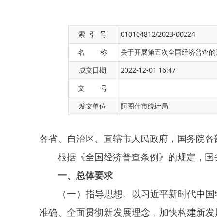
索 引 号
010104812/2023-00224
名 称
关于开展第五次全国经济普查的
成文日期
2022-12-01 16:47
各省、自治区、直辖市人民政府，国务院各部委、各直
文 号
根据《全国经济普查条例》的规定，国务院决定于
发文单位
阿图什市统计局
一、总体要求
（一）指导思想。
以习近平新时代中国特色社会
准确、全面贯彻新发展理念，加快构建新发展格局，
确保普查数据真实准确，全面客观反映我国经济社会发
（二）普查目的。
第五次全国经济普查是一项重
规模、布局和效益，摸清各类单位基本情况，掌握国
系、深化供给侧结构性改革以及创新驱动发展、区域