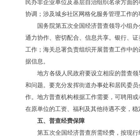
五、普查经费保障
第五次全国经济普查所需经费，按现行经费渠道
障普查工作顺利开展。
六、普查工作要求
（一）坚持依法普查。
所有普查工作人员和普查
《全国经济普查条例》的规定，按时、如实填报普查
的单位和个人资料，严格限定用于普查目的，不作为
国家秘密和普查对象的商业秘密、个人信息，必须严
违纪违法等行为，依纪依法予以处理并加大通报曝光力
（二）确保数据质量。
始终坚守数据质量第一原
防范和惩治统计造假、弄虚作假，确保普查数据真实
查数据质量追溯和问责机制，严肃普查纪律，坚决杜
输、存储和使用的安全。适时将普查工作开展情况纳入
（三）创新手段方式。
广泛应用部门行政记录，