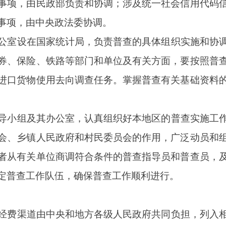
由中央和地方各级人民政府共同负担，列入相应年度财政预算，按
对象必须严格按照《中华人民共和国统计法》、《中华人民共和
表。任何单位和个人不得虚报、瞒报、拒报、迟报，不得伪造、篡
任何单位对普查对象实施奖惩的依据。各级普查机构及其工作人员
格履行保密义务；未经批准，任何单位和个人不得对外发布普查数
度。
则，严格执行普查方案，规范普查工作流程，强化事前事中事后数
准确、完整可信。各级普查机构要建立健全普查数据质量控制体系
绝各种人为干预普查数据的行为。采用有效技术手段和管理措施，
统计督察。
推进电子证照信息等在普查中的应用，采取网上填报与手持电子终