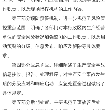
响应过程所需的队伍、物资装备、技术支持、通
信、交通、医疗卫生、气象、电力、资金等保障措
施提出了要求，并明确了部门责任分工。
第七部分预案管理。明确各县（市）人民政府
及各有关部门应当采取多种形式开展应急预案宣
传，提出了各县（市）人民政府及各有关部门、乡
（镇）人民政府、街道办事处等地方人民政府派出
机关，应当至少每2年组织1次生产安全事故应急救
援预案演练；生产经营单位应当根据本单位的事故
风险特点，每年至少组织1次综合应急预案演练或者
专项应急预案演练，每半年至少组织1次现场处置方
案演练；易燃易爆物品、危险化学品等危险物品的
生产、经营、储存、运输单位、矿山、金属冶炼、
城市轨道交通运营、建筑施工单位，以及宾馆、商