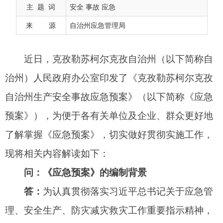
自治州生产安全事故应急预案》（以下简称《应急
主 题 词
安全 事故 应急
预案》），为便于各有关单位及企业、群众更好地
来 源
自治州应急管理局
了解掌握《应急预案》，切实做好贯彻实施工作，
现将相关内容解读如下：
问：《应急预案》的编制背景
答：
为认真贯彻落实习近平总书记关于应急管
理、安全生产、防灾减灾救灾工作重要指示精神，
更好地适应新形势下生产安全应急管理工作需要，
树牢以人为本、安全发展的理念，预防和减少生产
安全事故的发生，维护国家安全、生产安全、环境
安全和社会稳定，促进经济社会全面协调、可持续
发展，结合自治州工作实际，制定了本《应急预
案》。
问：《应急预案》的编制依据