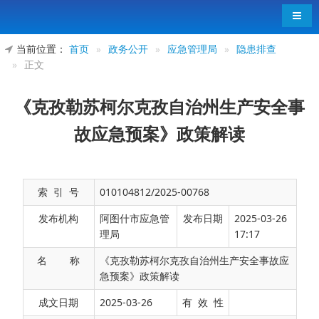
导航
当前位置：
首页
»
政务公开
»
应急管理局
»
隐患排查
»
正文
《克孜勒苏柯尔克孜自治州生产安全事
故应急预案》政策解读
索 引 号
010104812/2025-00768
发布机构
阿图什市应急管
发布日期
2025-03-26
理局
17:17
名 称
《克孜勒苏柯尔克孜自治州生产安全事故应
急预案》政策解读
近日，克孜勒苏柯尔克孜自治州（以下简称自
成文日期
2025-03-26
有 效 性
治州）人民政府办公室印发了《克孜勒苏柯尔克孜