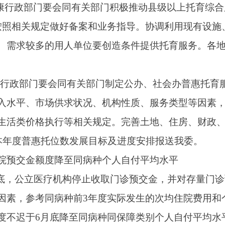
群众知悉。对个别存在特殊情况需延期执行的医疗机构应向属地
进内部工作流程，积极探索推进“一次就诊一次付费”“诊间结算”
结算”等住院结算便利措施，原则上要在患者出院后3个工作日内完
服务
门要会同中医药主管部门全面梳理辖区内常住人口超过10万且县域
、无法满足患者需求的县。对于县域内医院均不能提供血液透析
者数量及医疗服务能力等，依据《医疗机构血液透析室基本标准
和专业技术人员，不迟于11月底开展血液透析服务。对于因设施
门要会同中医药主管部门结合城市医疗资源向县级医院、三级医院
理帮扶，指导县级医院选派相关专业人员至对口支援医院进修培
一步加强血液透析质量管理控制工作，对新开设血液透析室的县