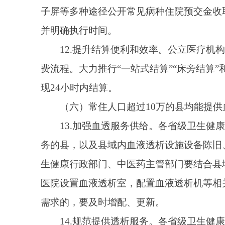
导和规范。县级医院要持续完善规章制度，建立健全质
析质量和医疗安全。
（七）推进“血费减免一次都不跑”，便捷献血者
15.提供便捷减免服务。各地要依托微信“全国电
减免一次都不跑”服务覆盖全国各个血站，已建有成熟
手段的，充分发挥全国血费跨省异地减免平台的兜底作
16.做好服务保障工作。各地要利用官网、微信
关咨询和答疑渠道。对于献血者提出的问题和意见建议
（八）国家卫生健康委举办20场以上“时令节气与
17.谋划举办好发布会。国家卫生健康委结合2
健康问题，组织中医、西医、疾控及食品营养、运动健
知识发布会。
18.加大健康科普力度。国家卫生健康委统筹实施全
普信息发布与传播行为。各地要结合实际召开健康知识