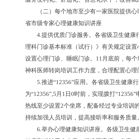
为“12356”,5月1日0时前，实现拨打“12356
热线至少设置2个坐席，配备经过专业培训的咨询人员
持续加强人员培训，提高接听率和服务质量。
6.举办心理健康知识讲座。各级卫生健康行政部
健康和精神卫生专家，组建国家级、省级、市级专家巡讲
专家巡讲团巡讲不少于10
场
，二级以上精神专科医院和
（三）地市内医疗机构之间检查检验结果互认项目超
7.稳步推进结果互认。各省级卫生健康行政部门
定发布辖区检查检验结果互认项目清单、医疗机构清单和
核医学等相关专业质控工作，实现国家、省、地市质控
检查、集中式诊断”服务模式，在紧密型医联体内实现
立互认统计分析及结果反馈机制，对互认项目数量、互
8.积极做好解释沟通。各地要加强宣传引导，增
级以上医疗机构要积极开展医师全员培训，指导接诊医