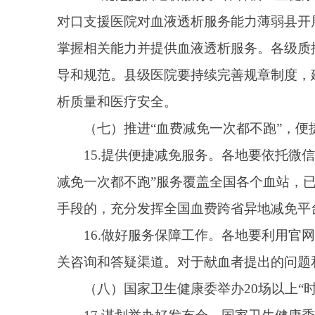
科普与诊疗康复等业务有机融合，通过健康教育处方、
三、组织实施
（一）层层压实工作责任。2025年实施好八件
卫生健康、中医药、疾控部门主要负责人是本地区推进
化任务分工，精心部署实施。要加强定期调度，集中力
（二）完善支持保障措施。各级卫生健康、中医药
进。要主动对接相关部门，积极争取更多更有利的支持
化技术路径等举措，充分调动工作人员积极性和主动性
理，提高服务便利性和有效性。
（三）建立监测评估机制。国家卫生健康委相关司
指导力度，强化过程控制和质量安全，及时研究解决遇
及时发现纠正苗头性问题，把每件实事都办实办好。
（四）加强宣传解读推广。各级卫生健康、中医药
总结推广各地涌现出的好经验好做法，发挥示范引领作