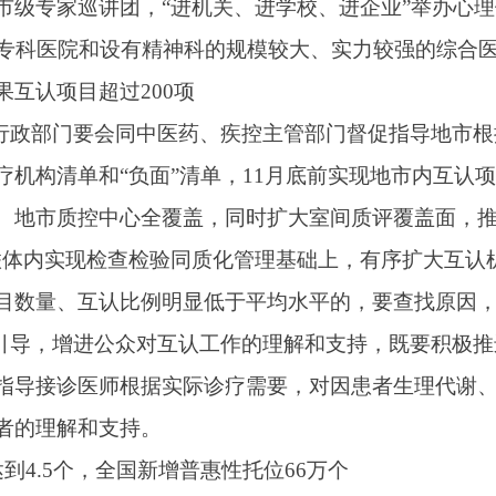
支持。
全国新增普惠性托位66万个
门要会同有关部门积极推动县级以上托育综合服务中心和普惠托育
定做好备案和业务指导。协调利用现有设施、场所等街道和社区
的用人单位要创造条件提供托育服务。各地要加强对托位供需紧
门要会同有关部门制定公办、社会办普惠托育服务机构认定标准，
场供求状况、机构性质、服务类型等因素，合理确定基准收费标
执行等相关规定。完善土地、住房、财政、金融、人才等政策，
惠托位数发展目标及进度安排报送我委。
度降至同病种个人自付平均水平
立医疗机构停止收取门诊预交金，并对存量门诊预交金陆续进行清算
同病种前3年度实际发生的次均住院费用和个人自付费用，合理
月底降至同病种同保障类别个人自付平均水平。医疗机构要通过