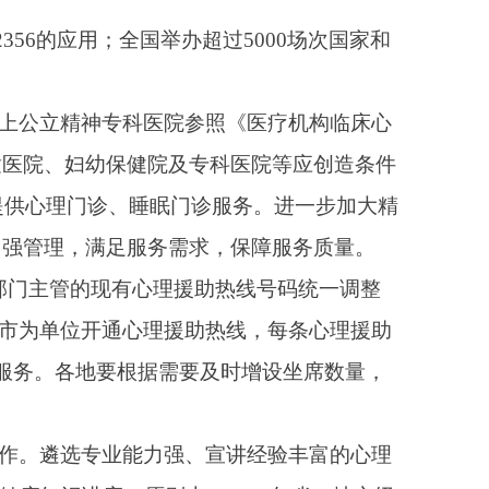
援助热线，每条心理援助
要及时增设坐席数量，
、宣讲经验丰富的心理
，2025年省、地市级
少于5
次
。
工作指引，结合实际制
临床检验、放射影像、
）延伸。推广“分布式
步实现地市内互认。建
分尊重医师决策权。二
互认、需要重新检查的