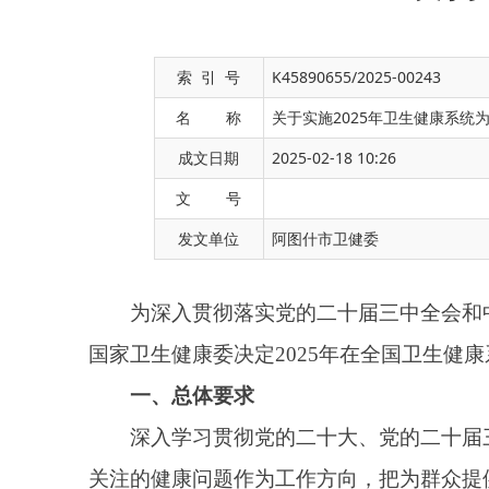
索 引 号
K45890655/2025-00243
名 称
关于实施2025年卫生健康系统
成文日期
2025-02-18 10:26
为深入贯彻落实党的二十届三中全会和中央经济工
文 号
国家卫生健康委决定2025年在全国卫生健康系统组
发文单位
阿图什市卫健委
一、总体要求
深入学习贯彻党的二十大、
党的二十届三中全会
精
关注的健康问题作为工作方向，把为群众提供公平可及
民服务健康实事，让人民群众有更多的获得感、幸福感
二、八件实事及措施
（一）全国二、三级公立综合医院均提供儿科服务
1.扩大儿科服务供给。各省级卫生健康行政部门