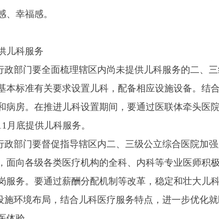
关要求设置儿科，配备相应设施设备。结合医院所在地儿科医疗
推进儿科设置期间，要通过医联体牵头医院、对口帮扶医院支持
供儿科服务。
要督促指导辖区内二、三级公立综合医院加强儿科医师、护士配备
各类医疗机构的全科、内科等专业医师积极开展儿科医师转岗培
通过薪酬分配机制等改革，稳定和壮大儿科医务人员队伍。
布局，结合儿科医疗服务特点，进一步优化就医流程，利用信息化
门诊服务；推进全国统一心理援助热线12356的应用；全国举办
要会同中医药、疾控主管部门督促指导二级以上公立精神专科医院
睡眠门诊，其他综合医院、中医医院、儿童医院、妇幼保健院及
少有1所医院，直辖市的区县至少有1所医院提供心理门诊、睡眠
门诊人员。充实医疗机构心理咨询人员并加强管理，满足服务需
积极协调有关部门，将辖区内卫生健康行政部门主管的现有心理援