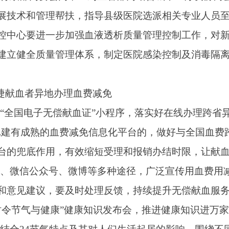
义诊咨询、健康讲座、新媒体、宣传栏、图书等各种形式和途径
为民服务健康实事，是卫生健康系统向全国人民作出的公开承诺，
八件实事落实的第一责任人，要明确每件实事的责任领导、责任
量攻坚克难，确保每件实事都落地见效，达到预期目标。
、疾控部门要统筹用好中央和地方政策、资金、工程、项目等资
政策和保障资源。深化系统内部资源挖潜，通过完善内部激励机
。落实为基层减负要求，加强卫生健康信息化能力建设，充分利
局和地方各级卫生健康行政部门要充分利用现有监测资源和工作
到的问题，狠抓工作落实，确保如期完成任务。要以便民、惠民
、疾控部门要积极发挥新闻媒体以及官方网站、政务新媒体等各
用。通过召开新闻发布会、专家访谈、编发图文视频信息、组织