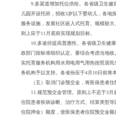
子屏等多种途径公开常见病种住院预交金收取额度，让
并明确执行时间。
12.提升结算便利和效率。公立医疗机构要持续改
费流程。大力推行“一站式结算”“床旁结算”和“线上
现24小时内结算。
（六）常住人口超过10万的县均能提供血液透析
13.加强血透服务供给。各省级卫生健康行政部
务的县，以及县域内血液透析设施设备陈旧、数量不足
生健康行政部门、中医药主管部门要结合县域内透析患
医院设置血液透析室，配置血液透析机等相关医疗设备
需求的，要及时增配、更新。
14.规范提供透析服务。各省级卫生健康行政部
对口支援医院对血液透析服务能力薄弱县开展技术和管
掌握相关能力并提供血液透析服务。各级质控中心要进