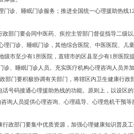
”电话号码接通心理援助热线的功能。原则上，以设区的市为单位开通心理
提供心理咨询、心理疏导、心理危机干预等服务。各地要根据需
门要集中优质资源，加强心理健康知识普及工作。遴选专业能力强
团，“进机关、进学校、进企业”举办心理健康知识讲座。原则上
设有精神科的规模较大、实力较强的综合医院、中医医院每年不
过200项
要会同中医药、疾控主管部门督促指导地市根据检查检验结果互认
“负面”清单，11月底前实现地市内互认项目超过200项。加强
中心全覆盖，同时扩大室间质评覆盖面，推动质控工作向县（区
检查检验同质化管理基础上，有序扩大互认机构和区域范围，逐
认比例明显低于平均水平的，要查找原因，督促改进。
进公众对互认工作的理解和支持，既要积极推进互认工作，又要充
师根据实际诊疗需要，对因患者生理代谢、病情发展等导致不能