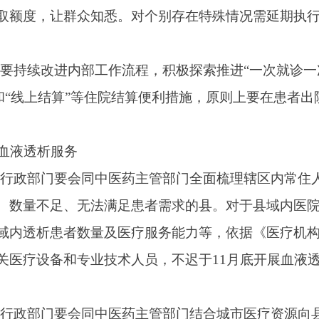
量管理体系，制定医院感染控制及消毒隔离制度等，并严格落实
异地办理血费减免
子无偿献血证”小程序，落实好在线办理跨省异地减免血费工作。在
的血费减免信息化平台的，做好与全国血费跨省异地减免平台对
用，有效缩短受理和报销办结时限，让献血者能够获得便捷的血
公众号、微博等多种途径，广泛宣传用血费用减免政策和线上办理
，要及时处理反馈，持续提升无偿献血服务水平。
健康”健康知识发布会，推进健康知识进万家
4节气特点及其对人们生活起居的影响，围绕不同时令节气期间疾病
身、心理健康、慢性病、传染病防治等各领域专家召开20场以上“
民健康素养提升三年行动（2024-2027年），加大优质健康科
发布会，组织权威专家创作优质科普作品并加大宣传推广。各级