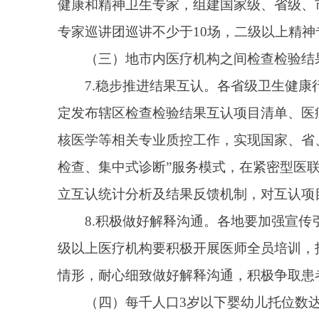
情形，耐心细致做好解释沟通，积极争取患者的理解和
（四）每千人口3岁以下婴幼儿托位数达到4.5个，
9.多渠道增加托位供给。各省级卫生健康行政部
儿园开设托班，招收3岁以下婴幼儿，各地按照相关规
服务设施，发展社区嵌入式托育。规模较大、需求较多
则上应于11月底前实现规划目标。
10.多途径提高普惠性。各省级卫生健康行政部
政部门按标准组织认定。要综合考虑当地收入水平、市
实托育服务机构用水用电用气用热按照居民生活类价格
务机构予以支持。各省份应于4月10日前将本年度普
（五）取消门诊预交金，将医保患者住院预交金额
11.规范预交金管理。原则上不迟于3月底，公
住院患者疾病诊断、治疗方式、结算类型等因素，参考
住院押金）额度，使医保患者住院预交金额度不迟于6