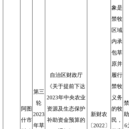
《关于提前下达
禁牧
第三
2023年中央农业
义务
轮
禁牧补
阿图
资源及生态保护
的牧
2023
新财农
助标准
什市
补助资金预算的
民，
年草
〔
2022〕
6元/亩
财政
通知》
草畜
原生
79号
，
草畜
1
局、
自治州财政局
平衡
态保
、
克财农
平衡奖
畜牧
《关于提前下达
奖励
护补
〔
2022〕
励标准
兽医
2023年中央农业
的对
助奖
30号
2.5元/
局
资源及生态保护
象是
励政
亩
补助资金（项目
草畜
策
部分）预算的通
平衡
知》
区域
内承