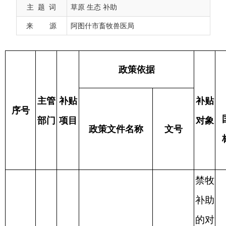
主 题 词
草原 生态 补助
主管
补贴
补贴
序号
国家
省级
来 源
阿图什市畜牧兽医局
部门
项目
对象
政策文件名称
文号
标准
标准
禁牧
补助
的对
象是
禁牧
区域
内承
包草
原并
自治区财政厅
履行