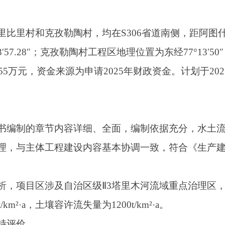
节内容详细、全面，编制依据充分，水土流失防治责任范围明确
工程建设内容基本协调一致，符合《生产建设项目水土保持方案
涉及自治区级Ⅱ3塔里木河流域重点治理区，项目区土壤侵蚀类型
容许流失量为1200t/km²·a。
成的水土流失总量为2196t，新增水土流失量为1601t。
，防治责任范围为161.57hm²。本工程水土流失防治标准执行
流失治理度85%，土壤流失控制比1.00，渣土防护率87%，表
施。水土流失防治分区划分为：堤防工程区、施工道路区及施工
工作