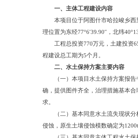
程建设总工期为5个月。
二、水土保持方案主要内容
（一）本项目水土保持方案报告书编制的章
确，提供图件齐全，治理措施基本合理，与主体
求。
（二）基本同意水土流失现状分析，项目区
侵蚀，原生土壤侵蚀模数确定为1200t/km²·a，土壤
（三）基本同意主体工程水土保持评价。
（四）基本同意水土流失预测结果。项目建设造
（五）基本同意建设期水土流失防治责任范围
流失防治一级标准，水土流失防治目标值为：水土
植被恢复率及林草覆盖率不做要求。
（六）基本同意水土流失防治分区及防治措
区。
三、建设单位在工程建设中应重点做好以下