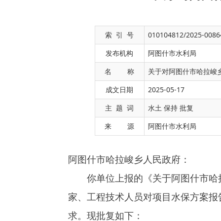
索 引 号
010104812/2025-0086
发布机构
阿图什市水利局
名 称
关于对阿图什市哈拉峻
成文日期
2025-05-17
阿图什市哈拉峻乡人民政府：
主 题 词
水土 保持 批复
你单位上报的《关于阿图什市哈拉峻乡草场
来 源
阿图什市水利局
家、工程技术人员对项目水保方案报告书进行审
求。现批复如下：
一、主体工程建设内容
本项目位于阿图什市哈拉峻乡西里比里村和克
理位置为东经77°6′39.90″，北纬40°13′57.2
工程总投资770万元，土建投资655万元，资