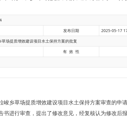
4
发布日期
2025-05-17 1
乡草场提质增效建设项目水土保持方案的批复
有 效 性
提质增效建设项目水土保持方案审查的申请》及设计成果收悉。
查，提出了修改意见，经复核认为修改后报告书编制内容基本符
孜勒陶村，均在S306省道南侧，距阿图什市约102公里。西里
8″；克孜勒陶村工程区地理位置为东经77°13′50″，北纬40°16′28″。
金来源为申请2025年财政资金。计划于2025年5月开工，于202