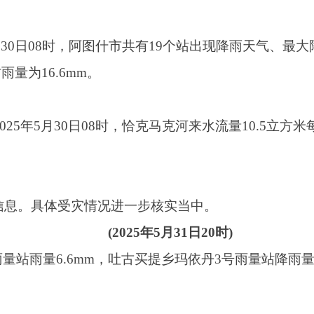
5月30日08时，恰克马克河来水流量10.5立方米每秒、布谷孜河来水量
体受灾情况进一步核实当中。
(2025年5月31日20时)
6mm，吐古买提乡玛依丹3号雨量站降雨量6.0mm。
现将截至
5月
20时，阿图什市共有25个站出现小雨。
5月31日20时，恰克马克河来水流量20.29立方米每秒（警戒流量:15
体受灾情况进一步核实当中。
(2025年6月1日20时)