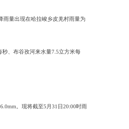
7.5立方米每
31日20:00时雨
0）、布谷孜河来