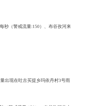
乡玛依丹村3号雨
）、布谷孜河来水