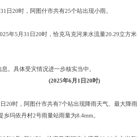
20时，阿图什市共有7个站出现降雨天气、最大降雨量出现在吐古买提
村2号雨量站雨量为8.4mm。
月1日20时，恰克马克河来水流量22.29立方米每秒（警戒流量:150
受灾情况进一步核实当中。