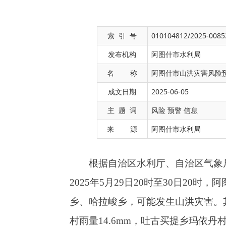
索 引 号
010104812/2025-0085
发布机构
阿图什市水利局
名 称
阿图什市山洪灾害风险
成文日期
2025-06-05
根据自治区水利厅、自治区气象局2025年5
主 题 词
风险 预警 信息
2025年5月29日20时至30日20时，阿图
来 源
阿图什市水利局
乡、哈拉峻乡，可能发生山洪灾害。其他预报降
村雨量14.6mm，吐古买提乡玛依丹村雨量13.6
一、雨情
2025年5月29日08时至2025年5月3
19.5mm，阿图什市古买提乡玛依丹村雨量为16.
二、水情