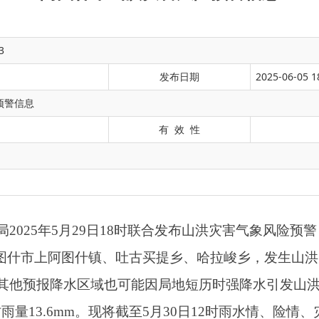
3
发布日期
2025-06-05 1
预警信息
有 效 性
月29日18时联合发布山洪灾害气象风险预警：2025年5月29日天
什市上阿图什镇、吐古买提乡、哈拉峻乡，发生山洪灾害可能性较大。
水区域也可能因局地短历时强降水引发山洪灾害。阿图什市上阿
mm。
现将截至
5月30日12时雨水情、险情、灾情汇报如下：
0日08时，阿图什市共有19个站出现降雨天气、最大降雨量出现在哈拉
6mm。