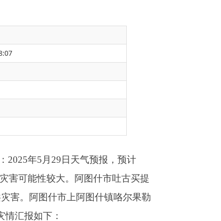
8:07
气预报，预计
阿图什市吐古买提
图什镇咯尔果勒
峻乡皮羌村雨量为