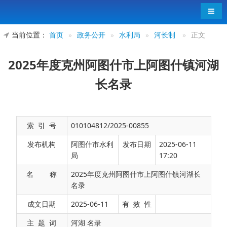
导航
当前位置：
首页
»
政务公开
»
水利局
»
河长制
»
正文
2025年度克州阿图什市上阿图什镇河湖
长名录
索 引 号
010104812/2025-00855
发布机构
阿图什市水利
发布日期
2025-06-11
局
17:20
名 称
2025年度克州阿图什市上阿图什镇河湖长
名录
2025年度克州阿图什市上阿图什镇河湖长名录
成文日期
2025-06-11
有 效 性
主 题 词
河湖 名录