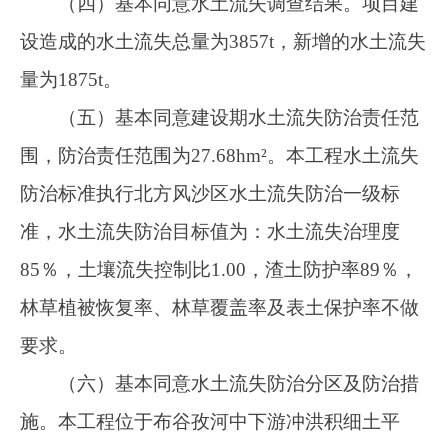
原，水土流失防治分区划分为：管线工程区、首
部工程区、管道附属建筑物区、管道交叉工程
区、施工生产生活区、施工便道区、利用料堆放
区及导流工程区8个分区。其中：
三、建设单位在工程建设中应重点做好以下
工作
（一）根据
《中华人民共和国水土保持法》
建设单位应及时开展水土保持监测工作。
（二）各类施工活动要严格控制在用地范围
内，禁止随意占压、扰动和破坏地表；施工过程
中产生的弃土要及时清运至指定地点堆放并进行
防护，严禁随意倾倒；施工结束后对施工场地进
行清理平整和地表恢复；切实加强施工组织管理
和临时防护、严格控制施工期间可能造成的水土