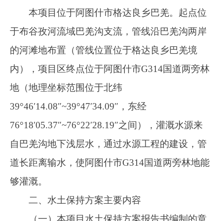
自巴羌沟地下浅层水，通过水源工程的建设，管
道长距离输水，使阿图什市G314国道两旁林地能
够灌溉。
二、水土保持方案主要内容
（一）本项目水土保持方案报告书编制的章
节内容详细、全面，编制依据充分，水土流失防
治责任范围明确，预测方法正确，提供图件齐
全，治理措施基本合理，与主体工程建设内容基
本协调一致，符合《生产建设项目水土保持方案
技术规范》的要求。
（二）基本同意水土流失现状分析，项目区
涉及自治区级II3塔里木河流域重点治理区，项目
区土壤侵蚀类型主要为轻度风力侵蚀，原生土壤
侵蚀模数确定为1200t/（km2·a）。容许流失量确