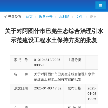
导航
当前位置：
首页
»
政务公开
»
水利局
»
文件
»
正文
关于对阿图什市巴羌生态综合治理引水
示范建设工程水土保持方案的批复
索 引 号
010104812/2025-
主题分类
00059
名 称
关于对阿图什市巴羌生态综合治理引水示
范建设工程水土保持方案的批复
成文日期
2025-01-03 17:32
发布日期
2025-
01-03
19:25
阿图什市水管站：
文 号
有 效 性