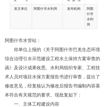
你单位上报的《关于阿图什市巴羌
生态环境
发文单位
阿图什市水利局
发布机构
阿图
综合治理
引水示范建设工程水土保持方案审查的
什市
水利
函》及设计成果收悉。水利局组织专家、工程技
局
术人员对项目水保方案报告书进行审查，提出了
修改意见，经复核认为修改后报告书编制内容基
本符合有关规范的要求。现批复如下：
一、主体工程建设内容
本项目位于阿图什市格达良乡巴羌。起点位
于布谷孜河流域巴羌沟支流，管线沿巴羌沟两岸
的河滩地布置（管线位置位于格达良乡巴羌境
内），项目区终点位于阿图什市G314国道两旁林
地（地理坐标范围位于北纬
39°46′14.08″~39°47′34.09″，东经
76°18′05.37″~76°22′28.19″之间），灌溉水源来