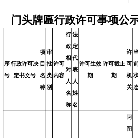
相
代
序
行政许可决
目
批
许可
许可生效
许可截止
可
前
数据更新
对
表
号
定书文号
名
类
内容
期
期
机
状
时间
人
人
称
别
关
态
名
姓
称
名
阿
图
什
阿
市
图
城
什
户外
市
市
广
阿执许字
管
已
通
普
告，
马
马
1
【2025】78
2025.3.19
2025.3.19
理
审
2025.4.11
达
通
门头
**
**
号
行
批
生
牌匾