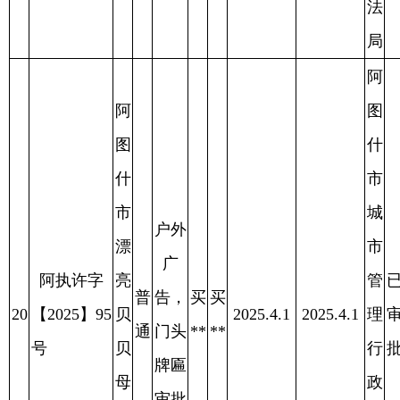
什
阿
市
图
城
户外
什
市
广
阿执许字
市
管
已
普
告，
买
买
24
【2025】98
千
2025.3.27
2025.3.27
理
审
2025.4.11
通
门头
**
**
号
银
行
批
牌匾
鲜
政
审批
肉
综
店
合
执
法
局
阿