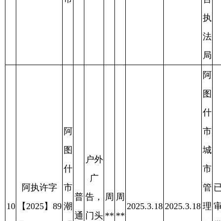
局
阿
阿
图
图
什
什
市
市
康
城
户外
傲
市
阿执许字
广
源
管
已
【2025】
普
告，
夏
夏
12
医
2025.3.26
2025.3.26
理
审
2025.4.11
102
通
门头
**
**
疗
行
批
号
牌匾
器
政
审批
械
综
有
合
限
执
公
法