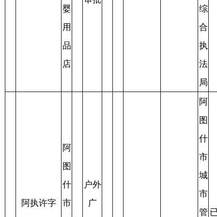
图
什
阿
市
图
城
户外
什
市
阿执许字
广
市
管
已
【2025】
普
告，
白
白
25
夸
2025.3.27
2025.3.27
理
审
2025.4.11
104
通
门头
**
**
父
行
批
号
牌匾
炸
政
审批
串
综
店
合
执
法
局