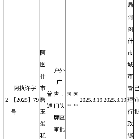
号
玉
行
批
牌匾
蛋
政
审批
糕
综
店
合
执
法
局
阿
图
阿
什
图
市
什
城
户外
市
市
广
阿执许字
奥
管
已
普
告，
吾
吾
3
【2025】82
玫
2025.3.18
2025.3.18
理
审
2025.4.11