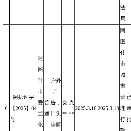
图
城
什
户外
市
市
广
阿执许字
管
已
新
普
告，
帕
帕
7
【2025】85
2025.3.18
2025.3.18
理
审
2025.4.11
纪
通
门头
**
**
号
行
批
录
牌匾
政
发
审批
综
艺
合
店
执
法
局
阿
图
什