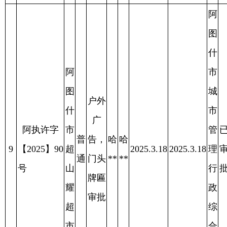
阿
图
什
阿
市
图
城
户外
什
市
广
阿执许字
市
管
已
普
告，
张
张
11
【2025】94
关
2025.3.26
2025.3.26
理
审
2025.4.11
通
门头
**
**
号
东
行
批
牌匾
饺
政
审批
子
综
馆
合
执
法