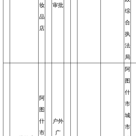
市
阿
城
图
户外
市
什
广
阿执许字
管
已
市
普
告，
阿
阿
8
【2025】87
2025.3.19
2025.3.19
理
审
2025.4.11
鲜
通
门头
**
**
号
行
批
丰
牌匾
政
超
审批
综
市
合
执
法
局
阿
图