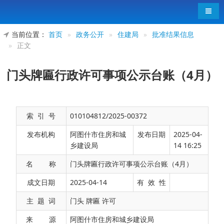
导航
当前位置：
首页
»
政务公开
»
住建局
»
批准结果信息
»
正文
门头牌匾行政许可事项公示台账（4月）
索 引 号
010104812/2025-00372
发布机构
阿图什市住房和城
发布日期
2025-04-
乡建设局
14 16:25
名 称
门头牌匾行政许可事项公示台账（4月）
门头牌匾行政许可事项公示台账
成文日期
2025-04-14
有 效 性
行
法
主 题 词
门头 牌匾 许可
政
定
来 源
阿图什市住房和城乡建设局
项
审
许
当