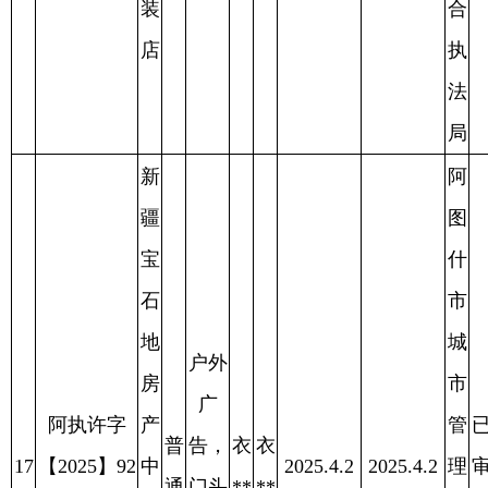
漂
市
广
阿执许字
亮
管
已
普
告，
买
买
20
【2025】95
贝
2025.4.1
2025.4.1
理
审
2025.4.11
通
门头
**
**
号
贝
行
批
牌匾
母
政
审批
婴
综
用
合
品
执
店
法
局
阿
图
什
阿
市
图