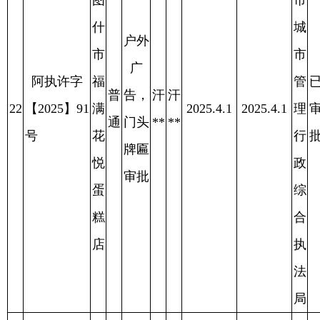
局
阿
图
什
市
阿
城
图
户外
市
什
广
阿执许字
管
已
市
普
告，
库
库
27
【2025】97
2025.4.7
2025.4.7
理
审
2025.4.11
舒
通
门头
**
**
号
行
批
服
牌匾
政
茶
审批
综
馆
合
执