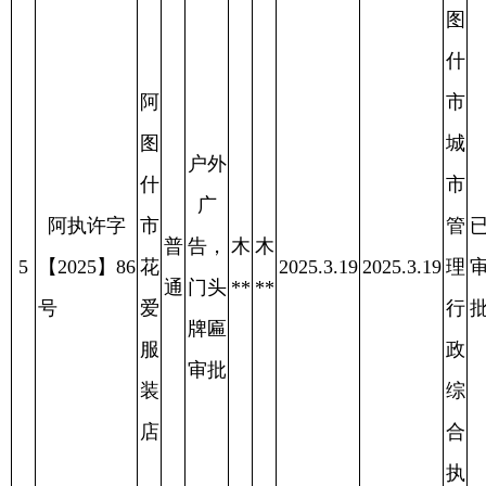
什
户外
市
市
广
阿执许字
管
已
爱
普
告，
克
克
6
【2025】84
2025.3.18
2025.3.18
理
审
2025.4.11
兰
通
门头
**
**
号
行
批
化
牌匾
政
妆
审批
综
品
合
店
执
法
局
阿
图
什
阿
市