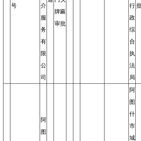
城
什
户外
市
阿执许字
市
广
管
已
【2025】
鸭
普
告，
李
李
21
2025.3.27
2025.3.27
理
审
2025.4.11
103
鲜
通
门头
**
**
行
批
号
知
牌匾
政
餐
审批
综
饮
合
馆
执
法
局
阿
图
阿
什