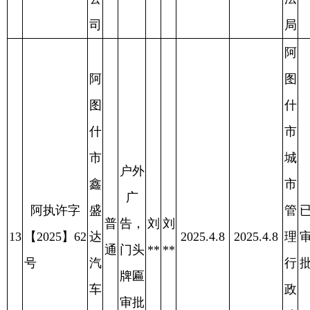
综
司
合
克
执
州
法
公
局
司
阿
图
阿
什
图
市
什
城
户外
市
市
广
阿执许字
金
管
已
普
告，
依
依
16
【2025】76
光
2025.4.9
2025.4.9
理
审
2025.4.11
通
门头
**
**
号
闪
行
批