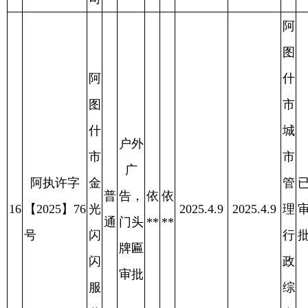
阿执许字
管
已
天
普
告，
阿
阿
19
【2025】99
2025.3.28
2025.3.28
理
审
2025.4.11
鲜
通
门头
**
**
号
行
批
蔬
牌匾
政
菜
审批
综
水
合
果
执
店
法
局
阿
阿
图
图
什
什
市
市
城
户外