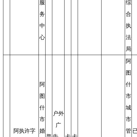
牌匾
闪
政
审批
服
综
装
合
店
执
法
局
新
阿
疆
图
宝
什
石
市
地
城
户外
房
市
广
阿执许字
产
管
已
普
告，
衣
衣
17
【2025】92
中
2025.4.2
2025.4.2
理
审
2025.4.11
通
门头
**
**