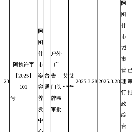
法
局
阿
图
阿
什
图
市
什
城
户外
市
市
阿执许字
广
新
管
已
【2025】
普
告，
开
开
28
颖
2025.4.1
2025.4.1
理
审
2025.4.11
109
通
门头
**
**
味
行
批
号
牌匾
牛
政
审批
肉
综
面
合