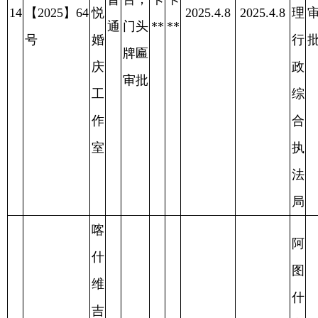
号
介
行
批
牌匾
服
政
审批
务
综
有
合
限
执
公
法
司
局
阿
图
什
阿
市
图
城
什
户外
市
市
广
阿执许字
管
已
民
普
告，
达
达