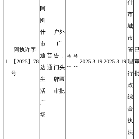
政
活
审批
综
广
合
场
执
法
局
阿
图
什
阿
市
图
城
户外
什
市
广
阿执许字
市
管
已
普
告，
阿
阿
2
【2025】79
碧
2025.3.19
2025.3.19
理
审
2025.4.11
通
门头
**
**