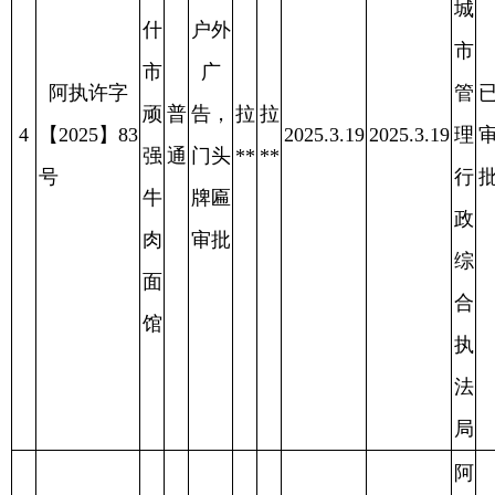
广
阿执许字
市
管
已
普
告，
木
木
5
【2025】86
花
2025.3.19
2025.3.19
理
审
2025.4.11
通
门头
**
**
号
爱
行
批
牌匾
服
政
审批
装
综
店
合
执
法
局
阿
图
什
阿
市
图
城