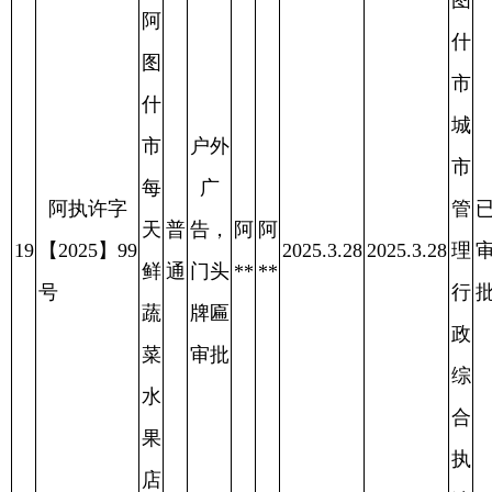
阿
市
图
城
什
户外
市
阿执许字
市
广
管
已
【2025】
姿
普
告，
艾
艾
23
2025.3.28
2025.3.28
理
审
2025.4.11
101
容
通
门头
**
**
行
批
号
养
牌匾
政
发
审批
综
中
合
心
执
法
局
阿
图