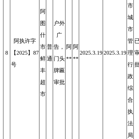
图
什
阿
市
图
城
户外
什
市
广
阿执许字
市
管
已
普
告，
周
周
10
【2025】89
潮
2025.3.18
2025.3.18
理
审
2025.4.11
通
门头
**
**
号
赐
行
批
牌匾
男
政
审批
装
综
店
合
执
法
局