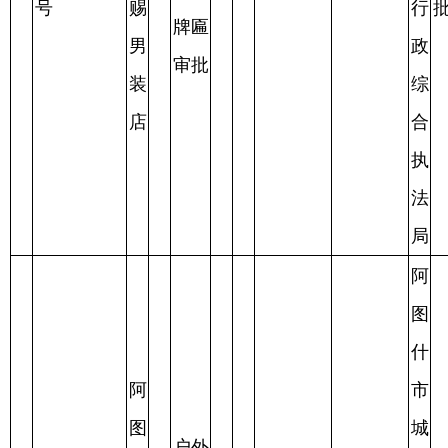
司
局
阿
阿
图
图
什
什
市
市
城
户外
鑫
市
广
阿执许字
盛
管
已
普
告，
刘
刘
13
【2025】62
达
2025.4.8
2025.4.8
理
审
2025.4.11
通
门头
**
**
号
汽
行
批
牌匾
车
政
审批
服
综
务
合
中
执