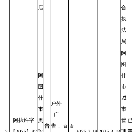
通
门头
**
**
号
莉
行
批
牌匾
洗
政
审批
衣
综
中
合
心
执
法
局
阿
图
什
阿
市
图
城
什
户外
市
市
广
阿执许字
管
已