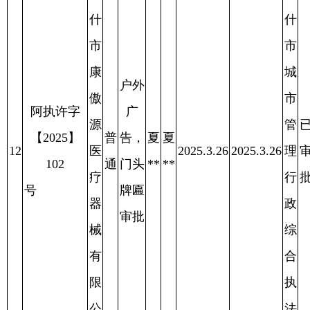
室
执
法
局
喀
阿
什
图
维
什
吉
市
达
城
尼
户外
市
装
广
阿执许字
管
已
修
普
告，
刘
刘
15
【2025】80
2025.4.7
2025.4.7
理
审
2025.4.11
有
通
门头
**
**
号
行
批
限
牌匾
政
公
审批