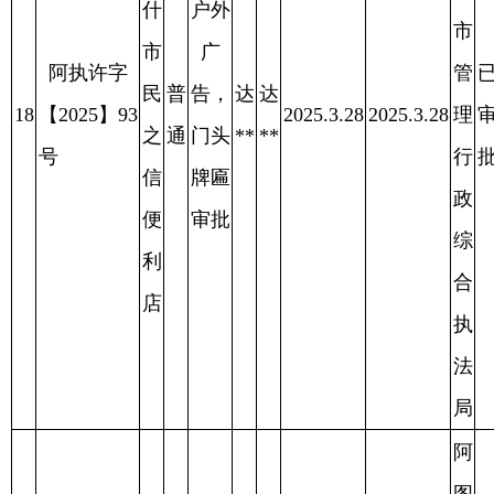
图
市
什
城
户外
市
市
广
阿执许字
福
管
已
普
告，
汗
汗
22
【2025】91
满
2025.4.1
2025.4.1
理
审
2025.4.11
通
门头
**
**
号
花
行
批
牌匾
悦
政
审批
蛋
综
糕
合
店
执
法
局
阿
图
什