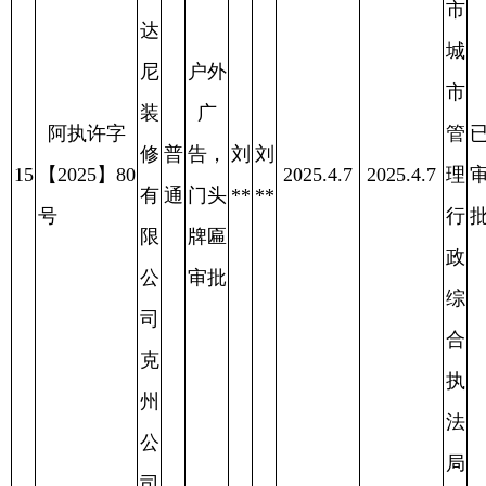
18
【2025】93
2025.3.28
2025.3.28
理
审
2025.4.11
之
通
门头
**
**
号
行
批
信
牌匾
政
便
审批
综
利
合
店
执
法
局
阿
图
阿
什
图
市
什
城
市
户外
市
每
广