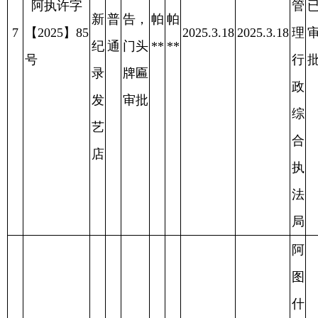
什
阿
市
图
城
户外
什
市
广
阿执许字
市
管
已
普
告，
哈
哈
9
【2025】90
超
2025.3.18
2025.3.18
理
审
2025.4.11
通
门头
**
**
号
山
行
批
牌匾
耀
政
审批
超
综
市
合
执
法
局
阿