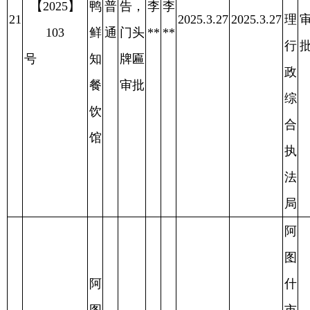
阿
图
阿
什
图
市
什
城
市
户外
市
阿执许字
西
广
管
已
【2025】
岛
普
告，
艾
艾
26
2025.4.1
2025.4.1
理
审
2025.4.11
105
牛
通
门头
**
**
行
批
号
羊
牌匾
政
肉
审批
综
销
合
售
执
店
法