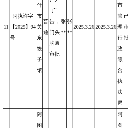
心
法
局
阿
图
阿
什
图
市
什
城
户外
市
市
广
阿执许字
婚
管
已
普
告，
卡
卡
14
【2025】64
悦
2025.4.8
2025.4.8
理
审
2025.4.11
通
门头
**
**
号
婚
行
批
牌匾
庆
政
审批
工
综
作
合