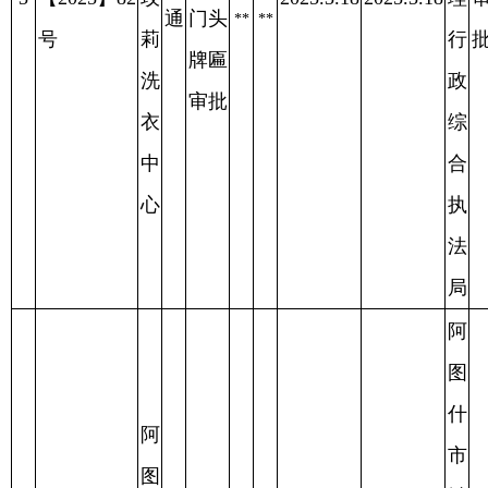
顽
普
告，
拉
拉
4
【2025】83
2025.3.19
2025.3.19
理
审
2025.4.11
强
通
门头
**
**
号
行
批
牛
牌匾
政
肉
审批
综
面
合
馆
执
法
局
阿
图
什
阿
市
图
城
户外
什
市