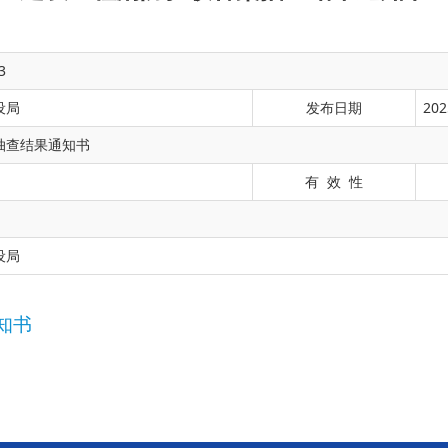
3
设局
发布日期
202
抽查结果通知书
有 效 性
设局