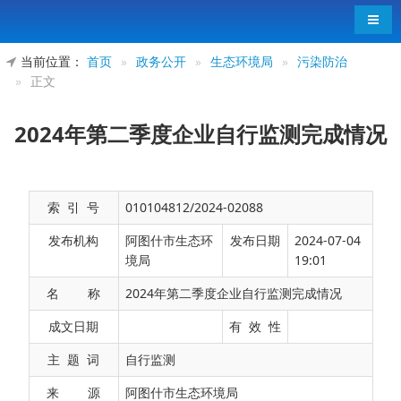
导航
当前位置：
首页
»
政务公开
»
生态环境局
»
污染防治
»
正文
2024年第二季度企业自行监测完成情况
索 引 号
010104812/2024-02088
发布机构
阿图什市生态环
发布日期
2024-07-04
境局
19:01
名 称
2024年第二季度企业自行监测完成情况
行政区代码
县市
名录库企业数量
应测企业数量
实测企业
成文日期
有 效 性
主 题 词
自行监测
653001
阿图什市
78
24
24
来 源
阿图什市生态环境局