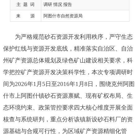
州矿产资源总体规划及绿色矿山建设相关要求，科
主 题 词
调研 情况 报告
学把控矿产资源开发决策科学性，本次专项调研时
来 源
阿图什市自然资源局
间为2026年1月5日至2016年1月8日，围绕克州阿图
什市上阿图什镇砂石资源禀赋、现有矿权布局、生
态环境约束、政策管控要求四大核心维度开展全面
核查与系统研判，重点分析该镇新设砂石料厂的资
源基础与合规可行性，为区域矿产资源精细化管
控、生态安全保护提供决策依据。
一、调研范围与方法
本次调研全域覆盖上阿图什镇行政辖区，重点
核查辖区内建筑用砂、砂石骨料等资源赋存区域、
现有砂石料厂生产运营区域、阿腊萨依河与阿亚克
恰纳克河等河道岸线管控区、国土空间规划明确的
各类管控区域。