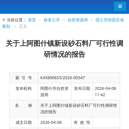
导航
当前位置：
首页
»
政务公开
»
自然资源局
»
国土空间及区域
规划
»
正文
关于上阿图什镇新设砂石料厂可行性调
研情况的报告
索 引 号
K45890655/2026-00347
发布机构
阿图什市自然资
发布日期
2026-04-08
源局
11:42
名 称
关于上阿图什镇新设砂石料厂可行性调研情
况的报告
为严格规范砂石资源开发利用秩序，严守生态
成文日期
2026-04-08
有 效 性
保护红线与资源开发底线，精准落实自治区、自治