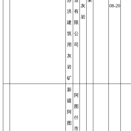
石
11-28
马
料
木
厂
提
建
砂
筑
石
用
料
砂
厂
矿
新
疆
阿
图
阿
什
图
市
什