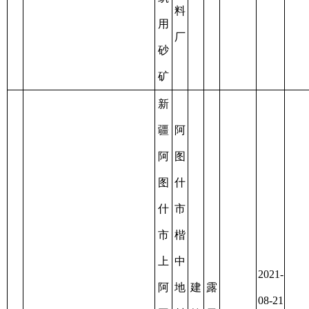
图
什
克
市
州
过
吐
源
期
2021-
古
泉
建
露
后
09-11
买
建
筑
天
未
13
C6530012019097100148707
4
至
0.0287
提
筑
用
开
办
2023-
乡
有
砂
采
理
01-11
四
限
延
号
公
续
建
司
筑
用
砂