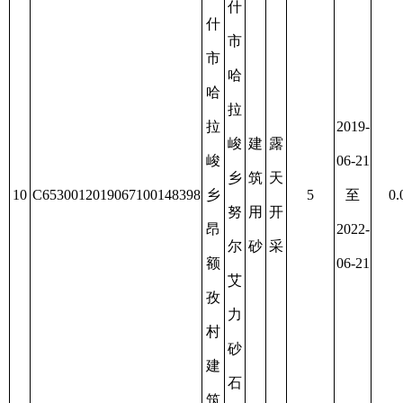
12
C6530012019087100148669
塔
用
20
至
0.0463
限
开
办
什
砂
2022-
公
采
理
普
岩
08-27
司
延
其
克
续
克
州
村
分
建
公
筑
司
用
砂
岩
矿
新
疆
阿