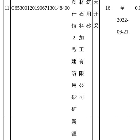
矿
新
疆
阿
图
克
什
州
市
通
砂
顺
石
砂
2022-
建
露
主
料
石
09-11
筑
天
动
14
C6530012019097100148709
聚
料
29
至
0.5081
用
开
放
集
有
2025-
砂
采
弃
区
限
09-11
二
责