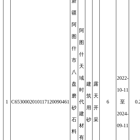
建
2024-
石
砂
采
竭
材
09-11
料
有
厂
限
建
公
筑
司
用
砂
矿
新
疆
阿
图
什
克
市
州