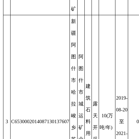
灰
岩
矿
新
阿
疆
图
阿
什
图
市
什
红
市
旗
巴
农
羌
2020-
场
建
露
资
山
11-28
图
筑
天
源
4
C6530012016117130144518
沟
4
至
0.0502
尔
用
开
枯
砂
2021-
荪
砂
采
竭