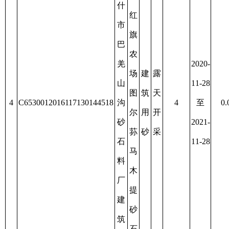
上
市
阿
达
图
尔
什
2021-
塔
建
露
资
镇
11-28
格
筑
天
源
5
C6530012016117130144521
拉
4
至
0.0495
手
用
开
枯
依
2023-
工
砂
采
竭
勒
06-28
艺
克
品
建
有
筑
限
用
公
砂
司
矿
2