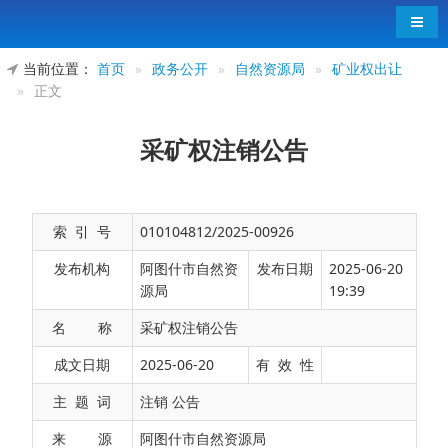
导航
当前位置：
首页
»
政务公开
»
自然资源局
»
矿业权出让
»
正文
采矿权注销公告
索 引 号
010104812/2025-00926
发布机构
阿图什市自然资
发布日期
2025-06-20
源局
19:39
名 称
采矿权注销公告
根据《中华人民共和国矿产资源法》、《矿产
成文日期
2025-06-20
有 效 性
资源开采登记管理办法》等有关规定。阿图什已过
主 题 词
注销 公告
期矿权31家，按规定在采矿权登记管理系统中注销
来 源
阿图什市自然资源局
公告拟注销的采矿权，对矿区内的采矿设备及生活