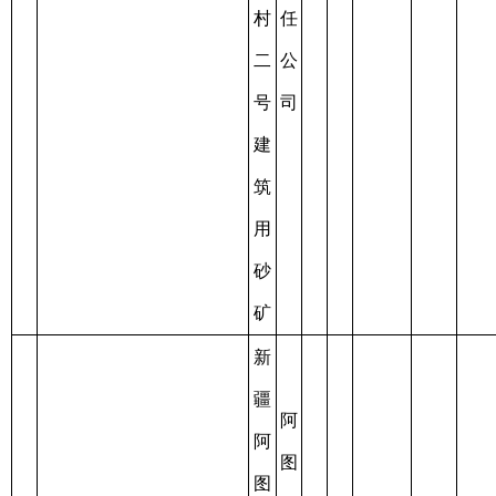
用
公
砂
司
矿
新
疆
阿
图
喀
什
什
市
阿
上
克
阿
力
过
图
商
期
什
建
2019-
贸
露
后
镇
筑
08-27
有
天
未