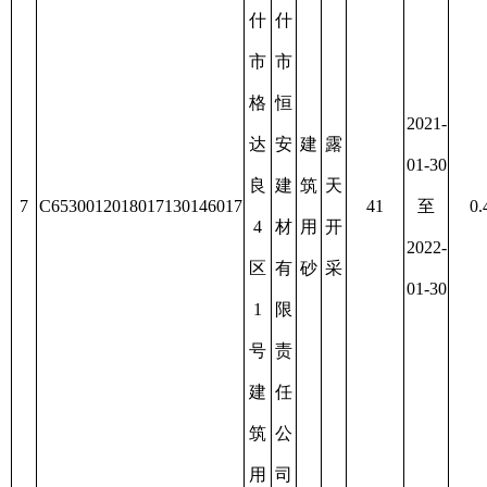
阿
图
什
市
阿
哈
图
拉
什
峻
市
乡
恒
2022-
欧
安
建
露
资
01-26
吐
建
筑
天
源
9
C6530012019017130147756
4
至
0.0505
拉
材
用
开
枯
2024-
哈
有
砂
采
竭
01-26
拉
限
峻
责