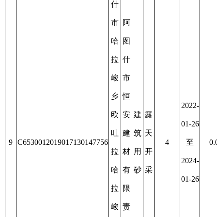
疆
阿
阿
图
图
什
什
市
市
楷
上
中
2021-
阿
地
建
露
资
08-21
图
材
筑
天
源
11
C6530012019067130148400
16
至
0.0676
什
石
用
开
枯
2022-
镇
料
砂
采
竭
06-21
2
加
号
工
建
有
筑
限