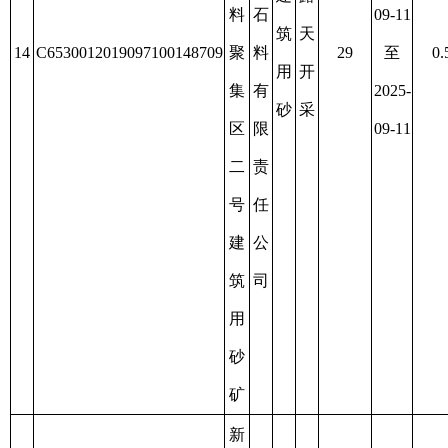
建
任
筑
公
用
司
砂
矿
新
疆
阿
阿
图
图
什
什
市
市
过
砂
嘉
期
石
2019-
源
建
露
后
料
12-02
建
筑
天
未