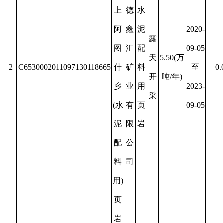
疆
阿
图
阿
什
图
市
什
建
哈
市
筑
2019-
拉
城
露
资
石
08-20
峻
运
天
10(万
源
3
C6530002014087130137607
料
至
0.03
乡
矿
开
吨/年)
枯
用
2021-
苏
业
采
竭
灰
08-20
洪
有
岩
建
限
筑
公
用
司