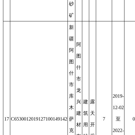
任
号
公
建
司
筑
用
砂
矿
新
疆
阿
图
什
克
市
州
过
砂
智
期
2019-
石
融
建
露
后