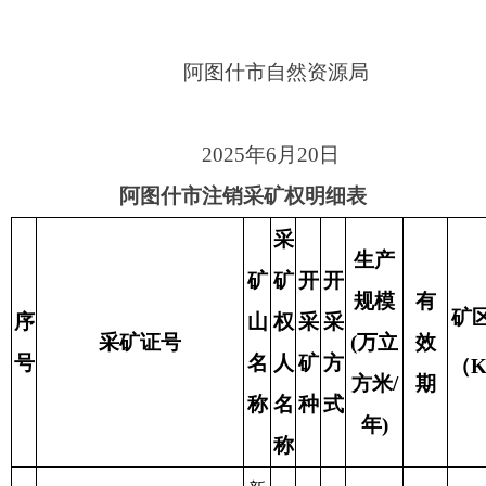
规模
有
矿区面积
序
山
权
采
采
销
采矿证号
(万立
效
2
号
名
人
矿
方
原
（Km
）
方米/
期
称
名
种
式
因
年)
称
新
疆
阿
阿
图
图
什
什
市
天
八
域
2022-
盘
建
露
资
时
10-11
磨
筑
天
源
1
C6530002010117120090461
代
6
至
0.2444
砂
用
开
枯