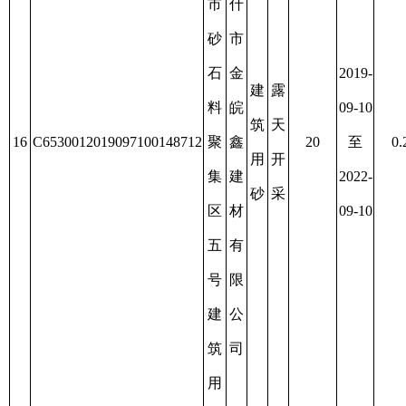
新
疆
阿
图
克
什
州
市
拓
砂
过
鑫
石
期
砂
2019-
料
建
露
后
石
12-02
聚
筑
天
未
20
C653001201912710014916
料
37
至
0.4014
集
用
开
办
有
2022-
区
砂
采
理
限
12-02
十
延
责
四
续