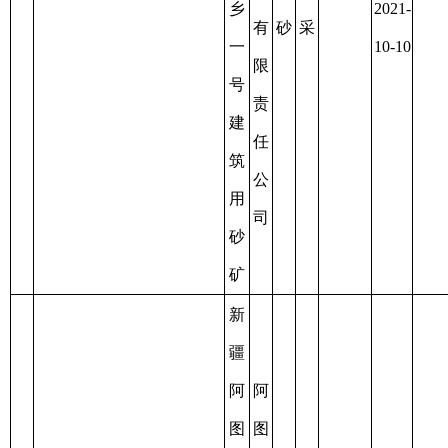
市
资
阿
开
2023-
建
露
资
扎
发
12-26
筑
天
源
8
C6530012019017130147755
克
集
8
至
0.0508
用
开
枯
乡
团
2025-
砂
采
竭
三
有
01-26
号
限
建
责
筑
任
用
公
砂
司
矿
新
疆