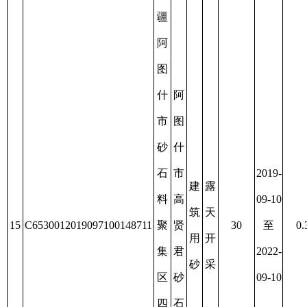
18
C6530012019127100149158
聚
30
至
0.3349
材
用
开
办
集
2022-
有
砂
采
理
区
12-02
限
延
六
责
续
号
任
建
公
筑
司
用
砂
矿
新
疆
阿
图
克