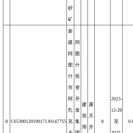
村
任
二
公
号
司
建
筑
用
砂
矿
新
疆
阿
阿
图
图
什
什
市
市
哈