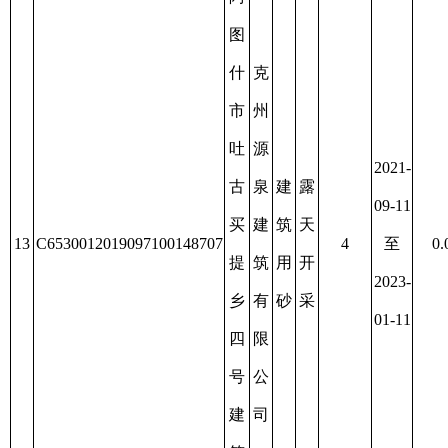
图
阿
什
图
市
什
过
砂
市
期
石
金
2019-
建
露
后
料
皖
09-10
筑
天
未
16
C6530012019097100148712
聚
鑫
20
至
0.2078
用
开
办
集
建
2022-
砂
采
理
区
材
09-10
延
五
有
续
号
限
建
公
筑
司
用