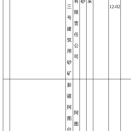
12-02
料
建
筑
天
未
21
C6530012019127100149162
45
至
0.5092
聚
材
用
开
办
2022-
集
有
砂
采
理
12-02
区
限
延
八
公
续
号
司
建
筑
用
砂
新
疆
阿
图