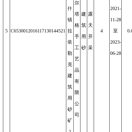
责
建
任
筑
公
用
司
砂
矿
新
疆
阿
阿
图
图
什
什
市
市
格
恒
2021-
达
安
建
露
资
01-30
良
建
筑
天
源