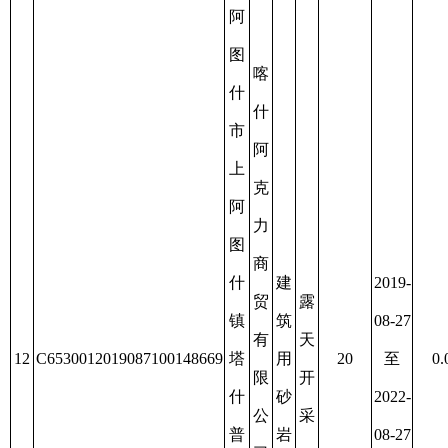
号
任
建
公
筑
司
用
砂
矿
新
疆
阿
图
什
阿
市
图
过
砂
什
期
石
市
2019-