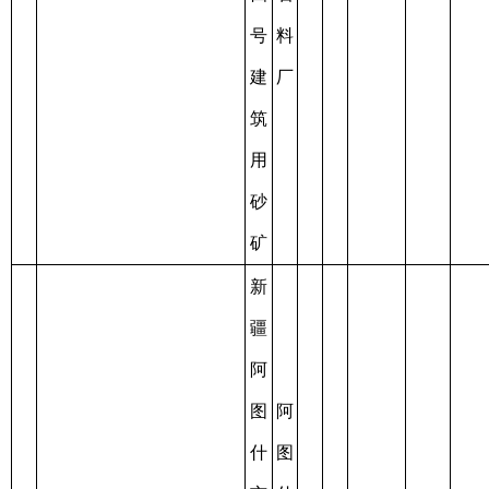
什
州
市
鑫
过
砂
永
期
石
利
2019-
建
露
后
料
建
12-02
筑
天
未
19
C6530012019127100149159
聚
材
30
至
0.313
用
开
办
集
有
2022-
砂
采
理
区
限
12-02
延
七
责
续
号
任
建
公
筑
司
用
砂
矿