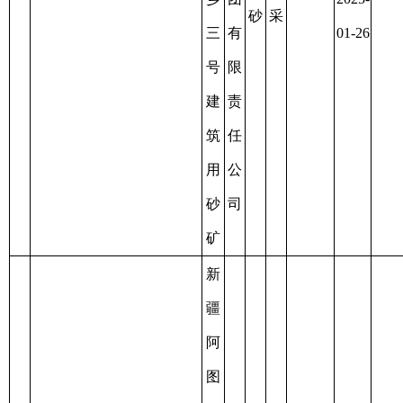
哈
拉
拉
2019-
峻
建
露
资
峻
06-21
乡
筑
天
源
10
C6530012019067100148398
乡
5
至
0.0646
努
用
开
枯
昂
2022-
尔
砂
采
竭
额
06-21
艾
孜
力
村
砂
建
石
筑
料
用
厂
砂
矿
新