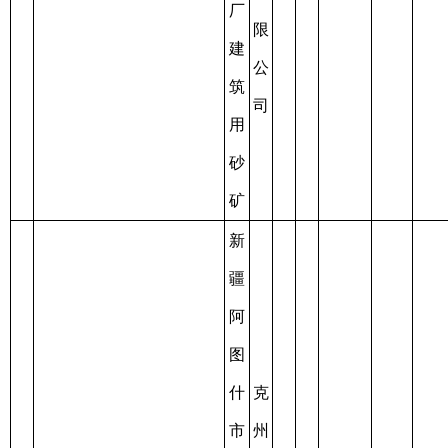
上
德
水
阿
鑫
泥
2020-
露
资
图
汇
配
09-05
天
5.50(万
源
2
C6530002011097130118665
什
矿
料
至
0.0073
开
吨/年)
枯
乡
业
用
2023-
采
竭
(水
有
页
09-05
泥
限
岩
配
公
料
司
用)
页
岩
矿
新