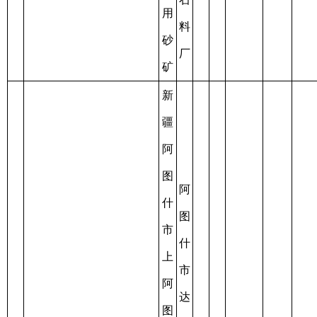
号
矿
新
阿
疆
图
阿
什
图
市
什
恒
市
2020-
安
建
露
资
阿
10-10
建
筑
天
源
6
C6530012017107130145396
湖
4
至
0.0468
材
用
开
枯
乡
2021-
有
砂
采
竭
一
10-10
限
号