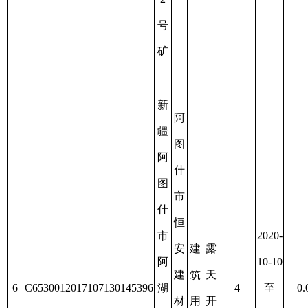
7
C6530012018017130146017
41
至
0.4778
4
材
用
开
枯
2022-
区
有
砂
采
竭
01-30
1
限
号
责
建
任
筑
公
用
司
砂
矿
新
疆
阿
阿
图
图
什
什
投