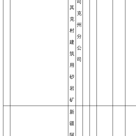
建
露
后
料
高
09-10
筑
天
未
15
C6530012019097100148711
聚
贤
30
至
0.3349
用
开
办
集
君
2022-
砂
采
理
区
砂
09-10
延
四
石
续
号
料
建
厂
筑
用
砂
矿
新
疆
阿