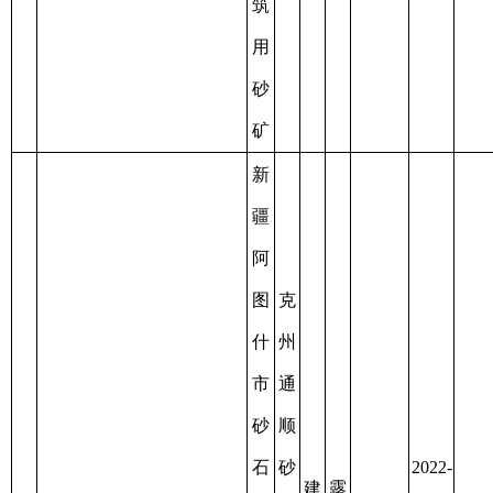
砂
矿
新
疆
阿
阿
图
图
什
什
市
市
龙
库
2019-
兴
建
露
资
木
12-02
建
筑
天
源
17
C6530012019127100149142
萨
7
至
0.12
材
用
开
枯
克
2022-
有
砂
采
竭
三
12-02
限
号
责