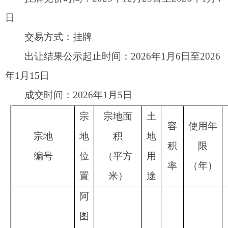
积
限
（万
编号
位
（
平方
用
率
（年）
元）
置
米
）
途
阿
图
什
市
格
达
大
良
工
于
ATS2025016
乡
业
0.8
33323.21
50
279.9150
号
曲
用
小
许
地
于
尔
1.3