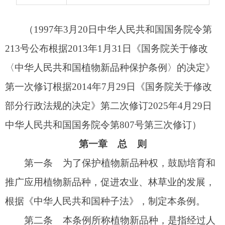
部分行政法规的决定》第二次修订2025年4月29日
中华人民共和国国务院令第807号第三次修订）
第一章 总 则
第一条 为了保护植物新品种权，鼓励培育和
推广应用植物新品种，促进农业、林草业的发展，
根据《中华人民共和国种子法》，制定本条例。
第二条 本条例所称植物新品种，是指经过人
工选育或者对发现的野生植物加以改良，具备新颖
性、特异性、一致性、稳定性和适当命名的植物品
种。
第三条 植物新品种保护工作应当坚持中国共
产党的领导，贯彻党和国家知识产权战略部署，促
进育种创新，推动种业高质量发展。
第四条 国务院农业农村、林业草原主管部门