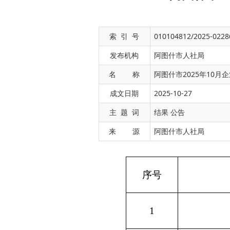
索 引 号
010104812/2025-0228
发布机构
阿图什市人社局
名 称
阿图什市2025年10
成文日期
2025-10-27
序号
姓名
主 题 词
结果 公告
来 源
阿图什市人社局
1
连**
2
秦**
3
米**
4
库**