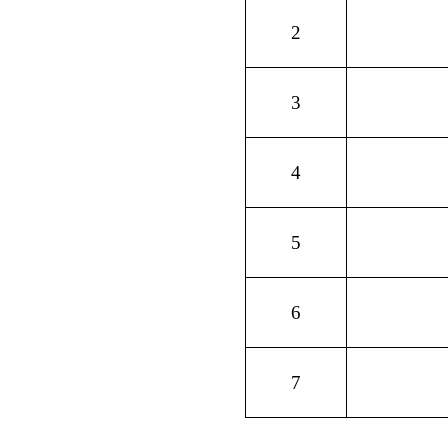
5
阿**
6
冯**
7
刘**