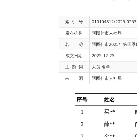
索 引 号
010104812/2025-0253
发布机构
阿图什市人社局
名 称
阿图什市2025年第四
成文日期
2025-12-25
序号
姓名
补贴类
主 题 词
人员 名单
1
买*
*
自主创业社
来 源
阿图什市人社局
2
薛**
自主创业社
3
金**
自主创业社
4
吐**
自主创业社
5
阿**
自主创业社
6
张**
自主创业社
7
努**
自主创业社