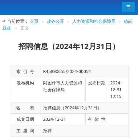
导航
当前位置：
首页
»
政务公开
»
人力资源和社会保障局
»
稳岗
就业
»
正文
招聘信息（2024年12月31日）
索 引 号
K45890655/2024-00054
发布机构
阿图什市人力资源和
发布日期
2024-
社会保障局
12-31
12:15
名 称
招聘信息（2024年12月31日）
1.阿图什市机关事务管理中心
成文日期
2024-12-31
有 效 性
岗位1：保洁员9名；
主 题 词
招聘
要求：能够吃苦耐劳，有相关工作经验者优