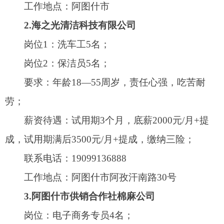
成，试用期满后3500元/月+提成，缴纳三险；
联系电话：19099136888
工作地点：‎阿图什市阿孜汗南路30号
3.阿图什市供销合作社棉麻公司
岗位：电子商务专员4名；
要求：年龄22—30周岁，本科及以上学历，电
子商务、计算机应用技术等专业毕业，需有驾驶
证，形象气质佳，服务意识强，踏实能干，有责任
心，有新媒体、运营、电子商务等方面工作经验者
优先考虑；
薪资待遇：4000元/月—5000元/月（包括五险
一金）；
简历发至邮箱：2995958477qq.com
工作地点：阿图什市克州农投五楼