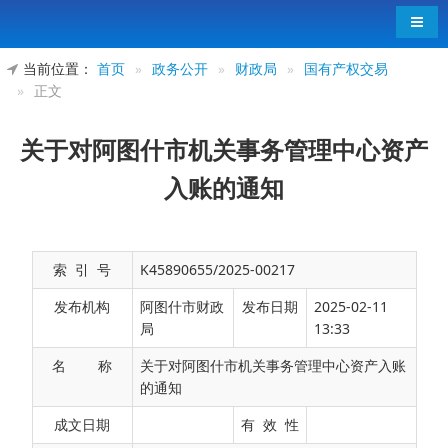
导航
当前位置：
首页
»
政务公开
»
财政局
»
国有产权交易
»
正文
关于对阿图什市机关事务管理中心资产
入账的通知
索 引 号
K45890655/2025-00217
发布机构
阿图什市财政
发布日期
2025-02-11
局
13:33
名 称
关于对阿图什市机关事务管理中心资产入账
的通知
成文日期
有 效 性