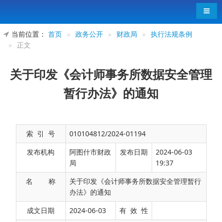
导航
当前位置：
首页
»
政务公开
»
财政局
»
执行法规条例
»
正文
关于印发《会计师事务所数据安全管理
暂行办法》的通知
索 引 号
010104812/2024-01194
发布机构
阿图什市财政
发布日期
2024-06-03
局
19:37
名 称
关于印发《会计师事务所数据安全管理暂行
办法》的通知
财会〔2024〕6号
成文日期
2024-06-03
有 效 性
各省、自治区、直辖市财政厅（局）、网信办，新