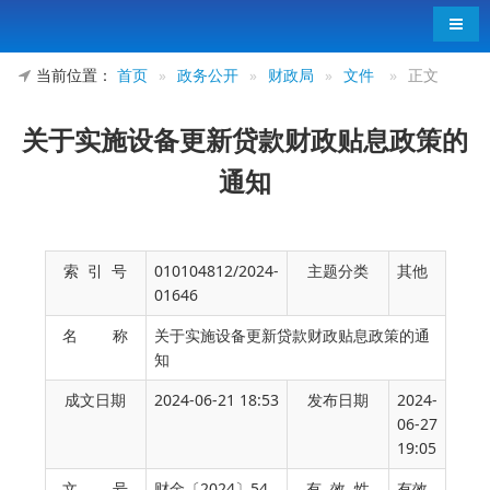
导航
当前位置：
首页
»
政务公开
»
财政局
»
文件
»
正文
关于实施设备更新贷款财政贴息政策的
通知
索 引 号
010104812/2024-
主题分类
其他
01646
名 称
关于实施设备更新贷款财政贴息政策的通
知
成文日期
2024-06-21 18:53
发布日期
2024-
06-27
19:05
文 号
财金〔2024〕54
有 效 性
有效