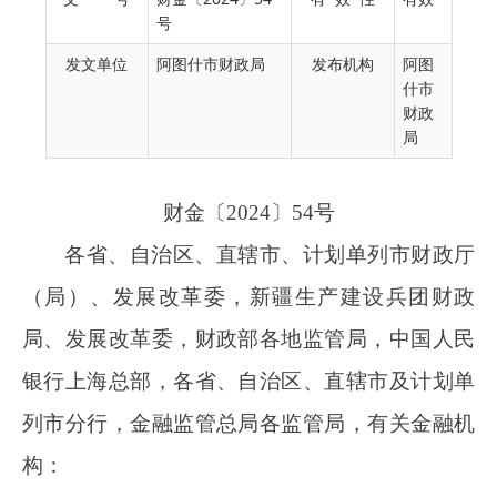
财金〔
2024〕54号
号
各省、自治区、直辖市、计划单列市财政厅
发文单位
阿图什市财政局
发布机构
阿图
（局）、发展改革委，新疆生产建设兵团财政
什市
财政
局、发展改革委，财政部各地监管局，中国人民
局
银行上海总部，各省、自治区、直辖市及计划单
列市分行，金融监管总局各监管局，有关金融机
构：
推动大规模设备更新和消费品以旧换新是加
快构建新发展格局、推动高质量发展的重要举
措。为贯彻落实党中央、国务院决策部署，按照
《国务院关于印发〈推动大规模设备更新和消费
品以旧换新行动方案〉的通知》（国发〔
2024〕
7号）有关要求，中央财政会同有关方面实施设
备更新贷款财政贴息政策。现就有关事项通知如