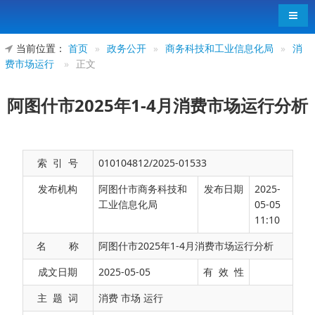
导航
当前位置：
首页
»
政务公开
»
商务科技和工业信息化局
»
消
费市场运行
»
正文
阿图什市2025年1-4月消费市场运行分析
索 引 号
010104812/2025-01533
发布机构
阿图什市商务科技和
发布日期
2025-
工业信息化局
05-05
11:10
名 称
阿图什市2025年1-4月消费市场运行分析
1-4月，阿图什市居民消费价格指数（CPI）同
成文日期
2025-05-05
有 效 性
比下降0.6%。其中，食品价格下降2.7%，非食品价
主 题 词
消费 市场 运行
格上涨0.3%；服务项目价格指数上涨0.4%。