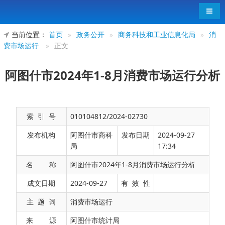
导航
当前位置：
首页
»
政务公开
»
商务科技和工业信息化局
»
消
费市场运行
»
正文
阿图什市2024年1-8月消费市场运行分析
索 引 号
010104812/2024-02730
发布机构
阿图什市商科
发布日期
2024-09-27
局
17:34
名 称
阿图什市2024年1-8月消费市场运行分析
一、社会消费品市场低位运行。1-8月，全市实
成文日期
2024-09-27
有 效 性
现限额以上社会消费品零售额7.2亿元，同比增长
主 题 词
消费市场运行
5.5%。
来 源
阿图什市统计局
从行业分类情况看,限额以上批发业、住宿业实