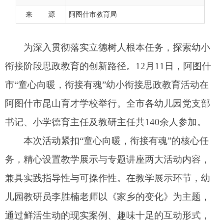
阿图什市昆山育才学校举行。全市各幼儿园党支部
来 源
阿图什市教育局
书记、小学德育主任及教研主任共140余人参加。
本次活动紧扣“童心向暖，衔接有魂”的核心任
务，精心设置教学展示与专题讲座两大活动内容，
兼具实践指导性与可操作性。在教学展示环节，幼
儿园教研员李胜楠老师以《家乡的变化》为主题，
通过鲜活生动的现实案例、趣味十足的互动形式，
引导幼儿园大班孩子从身边环境、生活场景的变迁
中，直观感知时代发展的脉搏，自然而然萌发爱家
乡、爱祖国的真挚情感；小学教师田语涓则精准聚
焦幼小过渡阶段的关键问题，以《开开心心上学
去》教学内容为载体，通过情景模拟、课堂互动等
方式，帮助孩子们逐步建立规则意识、促进其顺利
适应角色转变。