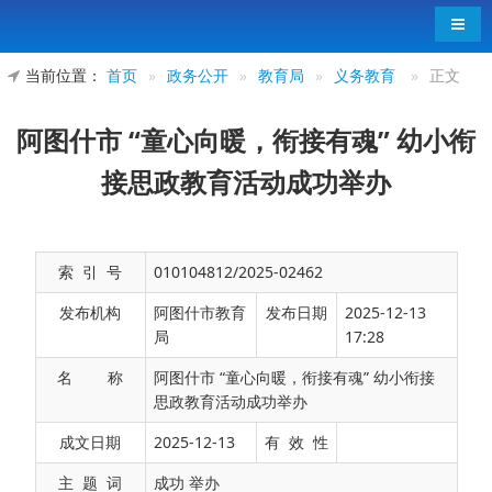
导航
当前位置：
首页
»
政务公开
»
教育局
»
义务教育
»
正文
阿图什市 “童心向暖，衔接有魂” 幼小衔
接思政教育活动成功举办
索 引 号
010104812/2025-02462
发布机构
阿图什市教育
发布日期
2025-12-13
局
17:28
名 称
阿图什市 “童心向暖，衔接有魂” 幼小衔接
思政教育活动成功举办
为深入贯彻落实立德树人根本任务，探索幼小
成文日期
2025-12-13
有 效 性
衔接阶段思政教育的创新路径。12月11日，阿图什
主 题 词
成功 举办
市“童心向暖，衔接有魂”幼小衔接思政教育活动在