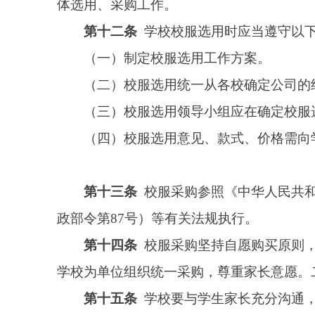
学校为单位组织统一采购，尊重家长意愿。二是学生自
第十五条
学校要与学生家长充分沟通，通过家长
的学校才能统一选购。校服选购领导小组中家长和学生
第十六条
学校采购校服可采取自行采购或委托第
谈判、竞争性磋商、询价或比选等方式采购校服。对确
第十七条
坚持“质优价宜”“少数服从多数”原则
质量。
第十八条
家长付费购买校服的由学校签订校服采
行约定，对销售数量及收付款、退换货均由公司承担）
教育收费政策规定，由公司指定人员在双方约定的时间
代收校服费用，不得计入学校收入或截留。严禁学校及
第十九条
严格供应验收。建立留样封存制度，每批
第二十条
供货公司要及时提供维修、退换、召回
产公司应在与采购单位承诺约定的时间内免费更换校服