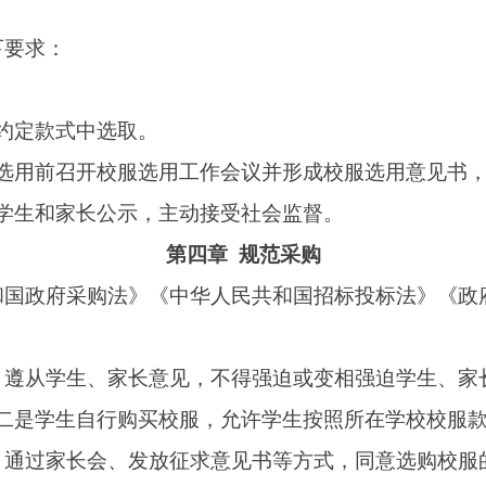
行购买校服，允许学生按照所在学校校服款式、颜色，自行选购
会、发放征求意见书等方式，同意选购校服的学生家长人数达到
代表人数应不低于选购组织人数的三分之二。
三方机构代为集中采购的形式。要按照采购相关规定采取公开招
定的供货公司可实地考察，做好深度调研。参与校服采购的公司
确定供货公司。优先采用综合评分法，防止校服公司低于成本报价
购协议。（仅对款式、采购价格、质量标准、供货方式地点、服
，不得委托家长委员会或校服选购组织签订校服采购协议。学校
内到规定代办点按实收取校服费用（学校和家长不参与收费工作
相关人员从中谋利。
次产品由选购单位随机抽取不少于2套/件留样，并封存1年。
等服务。校服规格型号与采购单不符、有质量问题、使用不符合
。