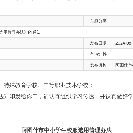
主题分类
选用管理办法》的通知
发布日期
2024-08-
学校、中等职业技术学校：
有 效 性
你们，请认真组织学习传达，并认真做好学校校服选用工作。
发布机构
阿图什市
阿图什市中小学生校服选用管理办法
第一章 总则
，确保校服工作有序推进，保障广大学生、家长的合法权益，根
〔2015〕3号）、自治区教育厅《关于开展自治区中小学学生校
用管理工作方案>的通知》精神，结合阿图什市学校实际，制定本