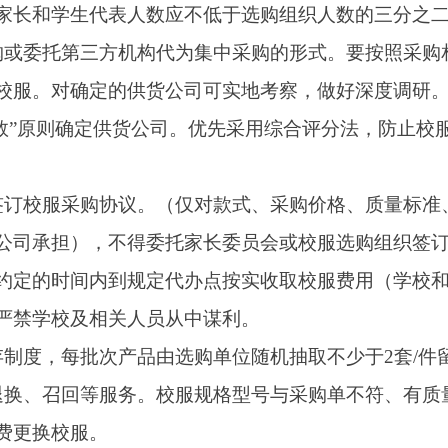
第五章 质量管理
标准要求组织生产，积极配合市场监督管理部门对校服质量和生
度。各采购单位购买的校服，要具备齐全的成衣合格标识，并有法
检的基础上，采购单位应将一定数量校服送法定检验机构检验。检
部门，了解、查询校服生产公司每年是否有质量不合格的行为。
法查处生产不合格校服的生产公司和在市场上销售不合格校服的
产公司列入“黑名单”并向社会公布。市教育局和各学校要及时向市
第六章 监督检查
备”即学校在形成选用意见后，将校服选用意见书向市教育局报备
表》、本批次校服质量检验合格报告、合同/协议书上报市教育局
等相关工作开展监督抽查及专项检查，督促校服生产公司、校服