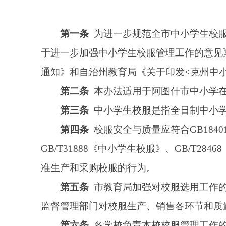
第二条
本办法适用于阿图什市中小学在校生（下
第三条
中小学生校服是指全日制中小学校学生在
第四条
校服安全与质量应符合GB18401《国家
GB/T31888《中小学生校服》、GB/T28468
准生产和采购校服的行为。
第五条
市教育局加强对校服选用工作的组织领导
监督管理部门对校服生产、销售各环节和质量、价格等
第六条
各学校负责本校校服管理工作的组织及实
核后上传教育部基础教育管理
服务平台
。
第七条
各学校应结合实际，制定校服款式。校服
代精神特征。
第八条
校服款式一经选用要保持相对稳定，校服
业年级原则上不组织校服选购工作，切实减少家长重复
第九条
各学校可结合实际，选择夏季校服和冬季