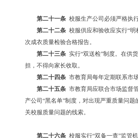
做好校服供应和管理工作。
第二十七条
各学校要将选定的校服生产公司、校
监督。教育局教育督导室全程督查，各校可发挥责任督
第二十八条
市教育局要充分发挥信息平台作用，
风险。各学校要将校服采购工作列入廉政风险防控重点
的人员，移交相关部门依法处理，涉嫌构成犯罪的，依
第二十九条
各学校要结合实际加大校服保障力度
第三十条
对家庭贫困学生、革命烈士子女、孤儿
单位、社会团体和个人等社会力量，公益捐助学校或学
第三十一条
选用和采购校服各环节相应文件材料
第三十二条
本办法自印发之日起实施。
附件：阿图什市中小学生校服选用管理备案表