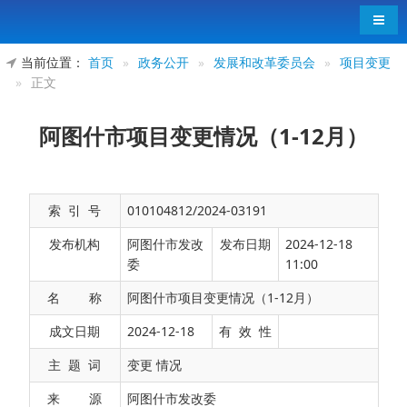
导航
当前位置：
首页
»
政务公开
»
发展和改革委员会
»
项目变更
»
正文
阿图什市项目变更情况（1-12月）
索 引 号
010104812/2024-03191
发布机构
阿图什市发改
发布日期
2024-12-18
委
11:00
名 称
阿图什市项目变更情况（1-12月）
截至目前，阿图什市无重大项目变更情况。
成文日期
2024-12-18
有 效 性
特此说明！
主 题 词
变更 情况
来 源
阿图什市发改委
阿图什市发展和改革委员会