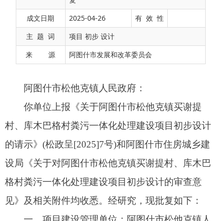
你单位上报《关于阿图什市
松他克镇买谢
提
成文日期
2025-04-26
有 效 性
村、库木巴格村粪污一体化处理建设项目初步设计
主 题 词
项目 初步 设计
的请示》(松政呈[2025]7号)和阿图什市住房城乡建
来 源
阿图什市发展和改革委员会
设局《关于对阿图什市松他克镇买谢提村、库木巴
格村粪污一体化处理建设项目初步设计的审查意
见》及相关附件均收悉。经研究，现批复如下：
一、项目建设管理单位：阿图什市松他克镇人
民政府
二、项目库编号：ATS250094，阿图什市松他
克镇买谢提村、库木巴格村粪污一体化处理建设项
目投资项目在线审批监管平台项目编码为2503-
653001-17-01-368786。
三、建设性质：新建
四、建设类别：基础设施建设