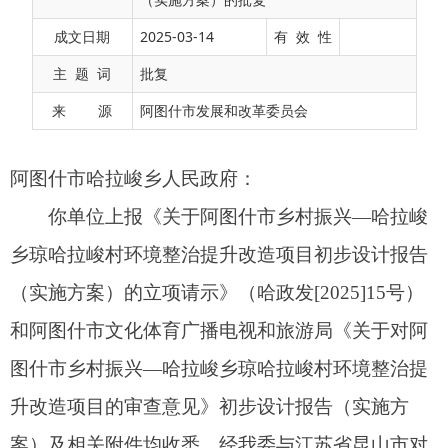
你单位上报《关于阿图什市乡村振兴—哈拉峻
成文日期
2025-03-14
有 效 性
乡琼哈拉峻村环境整治提升改造项目初步设计报告
主 题 词
批复
（实施方案）的立项请示》（哈政发[2025]15号）
来 源
阿图什市发展和改革委员会
和阿图什市文化体育广播电视和旅游局《关于对阿
图什市乡村振兴—哈拉峻乡琼哈拉峻村环境整治提
升改造项目的审查意见》初步设计报告（实施方
案）及相关附件均收悉。经我委与江苏省昆山市对
口支援新疆阿图什市前方工作组共同按相关的规程
规范研究，现批复如下：
一、阿图什市乡村振兴—哈拉峻乡琼哈拉峻村
环境整治提升改造项目为2025年江苏省昆山市对口
支援新疆阿图什市前方工作组计划中项目，建设内
容及建设资金符合援疆规划，同意实施该项目。
二、项目建设管理单位：
阿图什市哈拉峻乡人