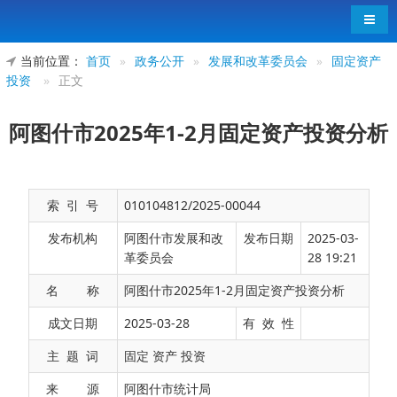
导航
当前位置：
首页
»
政务公开
»
发展和改革委员会
»
固定资产
投资
»
正文
阿图什市2025年1-2月固定资产投资分析
索 引 号
010104812/2025-00044
发布机构
阿图什市发展和改
发布日期
2025-03-
革委员会
28 19:21
名 称
阿图什市2025年1-2月固定资产投资分析
一、固定资产投资较快增长。
受天气转暖较早
成文日期
2025-03-28
有 效 性
等因素影响，项目复工早于往年，1-2月全市在库项
主 题 词
固定 资产 投资
目136个，完成全社会固定资产投资同比增长
来 源
阿图什市统计局
35.1%，较去年1-2月增速提高28.8个百分点。